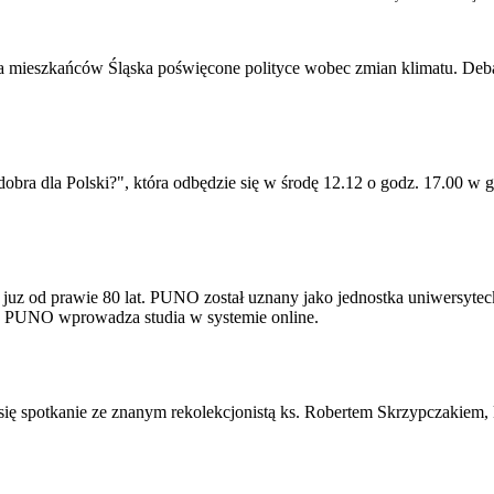
dla mieszkańców Śląska poświęcone polityce wobec zmian klimatu. Debat
 dobra dla Polski?", która odbędzie się w środę 12.12 o godz. 17.00 
uz od prawie 80 lat. PUNO został uznany jako jednostka uniwersyteck
9 PUNO wprowadza studia w systemie online.
 się spotkanie ze znanym rekolekcjonistą ks. Robertem Skrzypczakiem,