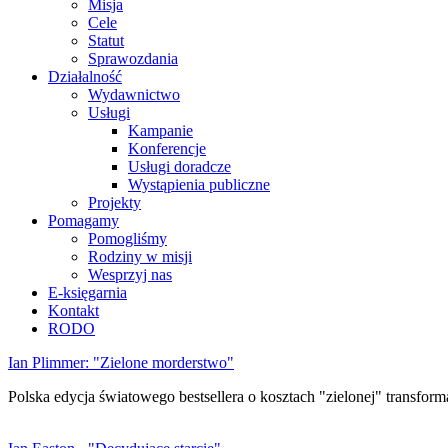
Misja
Cele
Statut
Sprawozdania
Działalność
Wydawnictwo
Usługi
Kampanie
Konferencje
Usługi doradcze
Wystąpienia publiczne
Projekty
Pomagamy
Pomogliśmy
Rodziny w misji
Wesprzyj nas
E-księgarnia
Kontakt
RODO
Ian Plimmer: "Zielone morderstwo"
Polska edycja światowego bestsellera o kosztach "zielonej" transforma