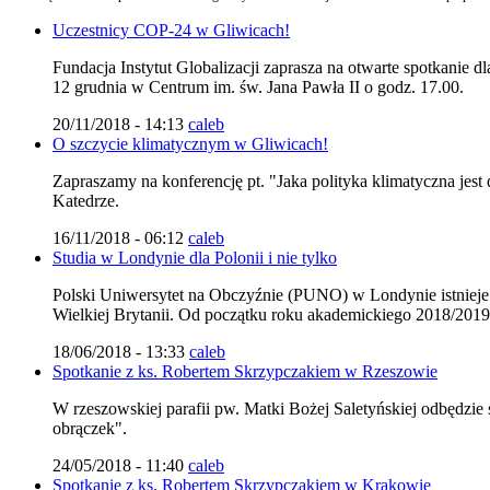
Uczestnicy COP-24 w Gliwicach!
Fundacja Instytut Globalizacji zaprasza na otwarte spotkanie 
12 grudnia w Centrum im. św. Jana Pawła II o godz. 17.00.
20/11/2018 - 14:13
caleb
O szczycie klimatycznym w Gliwicach!
Zapraszamy na konferencję pt. "Jaka polityka klimatyczna jest
Katedrze.
16/11/2018 - 06:12
caleb
Studia w Londynie dla Polonii i nie tylko
Polski Uniwersytet na Obczyźnie (PUNO) w Londynie istnieje j
Wielkiej Brytanii. Od początku roku akademickiego 2018/201
18/06/2018 - 13:33
caleb
Spotkanie z ks. Robertem Skrzypczakiem w Rzeszowie
W rzeszowskiej parafii pw. Matki Bożej Saletyńskiej odbędzie
obrączek".
24/05/2018 - 11:40
caleb
Spotkanie z ks. Robertem Skrzypczakiem w Krakowie