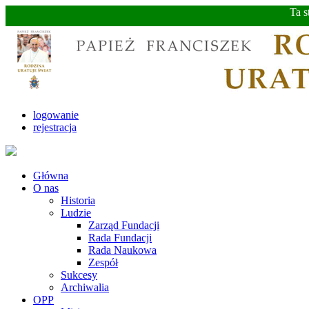
Ta s
logowanie
rejestracja
Główna
O nas
Historia
Ludzie
Zarząd Fundacji
Rada Fundacji
Rada Naukowa
Zespół
Sukcesy
Archiwalia
OPP