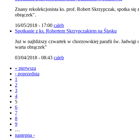
Znany rekolekcjonista ks. prof. Robert Skrzypczak, spotka si
obrączek".
16/05/2018 - 17:00
caleb
Spotkanie z ks. Robertem Skrzypczakiem na Śląsku
Już w najbliższy czwartek w chorzowskiej parafii św. Jadwigi
warta obrączek"
03/04/2018 - 08:43
caleb
« pierwsza
‹ poprzednia
1
2
3
4
5
6
7
8
9
…
następna ›