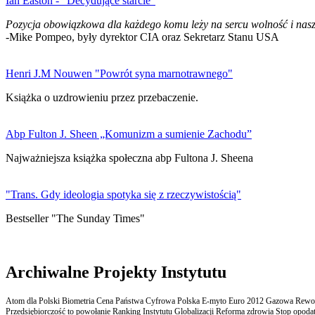
Ian Easton - "Decydujące starcie"
Pozycja obowiązkowa dla każdego komu leży na sercu wolność i nasz
-Mike Pompeo, były dyrektor CIA oraz Sekretarz Stanu USA
Henri J.M Nouwen "Powrót syna marnotrawnego"
Książka o uzdrowieniu przez przebaczenie.
Abp Fulton J. Sheen „Komunizm a sumienie Zachodu”
Najważniejsza książka społeczna abp Fultona J. Sheena
"Trans. Gdy ideologia spotyka się z rzeczywistością"
Bestseller "The Sunday Times"
Archiwalne Projekty Instytutu
Atom dla Polski Biometria Cena Państwa Cyfrowa Polska E-myto Euro 2012 Gazowa Rewolu
Przedsiębiorczość to powołanie Ranking Instytutu Globalizacji Reforma zdrowia Stop opodatk