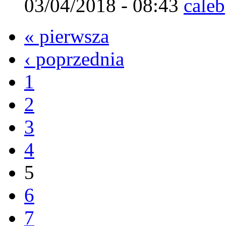
03/04/2018 - 08:43
caleb
« pierwsza
‹ poprzednia
1
2
3
4
5
6
7