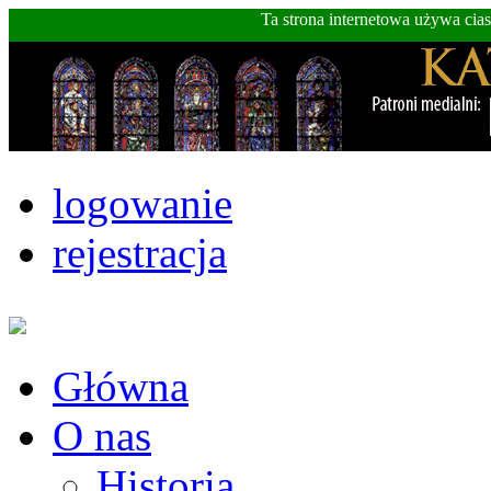
Ta strona internetowa używa cia
logowanie
rejestracja
Główna
O nas
Historia