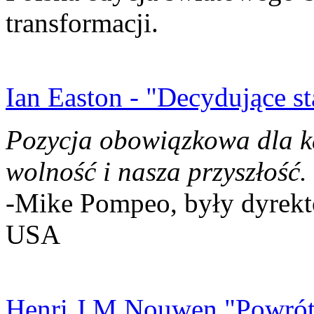
transformacji.
Ian Easton - "Decydujące st
Pozycja obowiązkowa dla k
wolność i nasza przyszłość.
-Mike Pompeo, były dyrekto
USA
Henri J.M Nouwen "Powrót