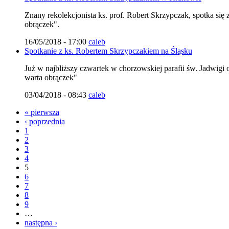
Znany rekolekcjonista ks. prof. Robert Skrzypczak, spotka si
obrączek".
16/05/2018 - 17:00
caleb
Spotkanie z ks. Robertem Skrzypczakiem na Śląsku
Już w najbliższy czwartek w chorzowskiej parafii św. Jadwigi
warta obrączek"
03/04/2018 - 08:43
caleb
« pierwsza
‹ poprzednia
1
2
3
4
5
6
7
8
9
…
następna ›