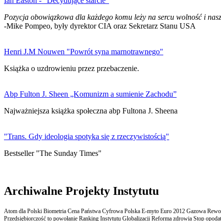
Ian Easton - "Decydujące starcie"
Pozycja obowiązkowa dla każdego komu leży na sercu wolność i nasz
-Mike Pompeo, były dyrektor CIA oraz Sekretarz Stanu USA
Henri J.M Nouwen "Powrót syna marnotrawnego"
Książka o uzdrowieniu przez przebaczenie.
Abp Fulton J. Sheen „Komunizm a sumienie Zachodu”
Najważniejsza książka społeczna abp Fultona J. Sheena
"Trans. Gdy ideologia spotyka się z rzeczywistością"
Bestseller "The Sunday Times"
Archiwalne Projekty Instytutu
Atom dla Polski Biometria Cena Państwa Cyfrowa Polska E-myto Euro 2012 Gazowa Rewolu
Przedsiębiorczość to powołanie Ranking Instytutu Globalizacji Reforma zdrowia Stop opodatk