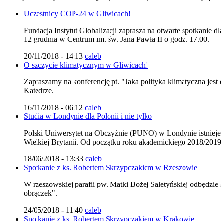
Uczestnicy COP-24 w Gliwicach!
Fundacja Instytut Globalizacji zaprasza na otwarte spotkanie 
12 grudnia w Centrum im. św. Jana Pawła II o godz. 17.00.
20/11/2018 - 14:13
caleb
O szczycie klimatycznym w Gliwicach!
Zapraszamy na konferencję pt. "Jaka polityka klimatyczna jest
Katedrze.
16/11/2018 - 06:12
caleb
Studia w Londynie dla Polonii i nie tylko
Polski Uniwersytet na Obczyźnie (PUNO) w Londynie istnieje j
Wielkiej Brytanii. Od początku roku akademickiego 2018/201
18/06/2018 - 13:33
caleb
Spotkanie z ks. Robertem Skrzypczakiem w Rzeszowie
W rzeszowskiej parafii pw. Matki Bożej Saletyńskiej odbędzie
obrączek".
24/05/2018 - 11:40
caleb
Spotkanie z ks. Robertem Skrzypczakiem w Krakowie