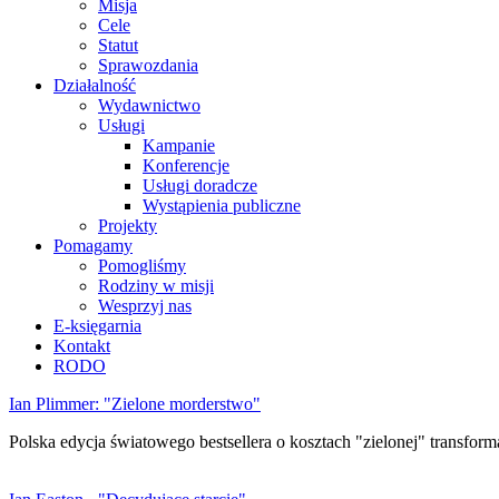
Misja
Cele
Statut
Sprawozdania
Działalność
Wydawnictwo
Usługi
Kampanie
Konferencje
Usługi doradcze
Wystąpienia publiczne
Projekty
Pomagamy
Pomogliśmy
Rodziny w misji
Wesprzyj nas
E-księgarnia
Kontakt
RODO
Ian Plimmer: "Zielone morderstwo"
Polska edycja światowego bestsellera o kosztach "zielonej" transforma