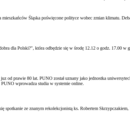
dla mieszkańców Śląska poświęcone polityce wobec zmian klimatu. Debat
 dobra dla Polski?", która odbędzie się w środę 12.12 o godz. 17.00 
uz od prawie 80 lat. PUNO został uznany jako jednostka uniwersyteck
9 PUNO wprowadza studia w systemie online.
 się spotkanie ze znanym rekolekcjonistą ks. Robertem Skrzypczakiem,