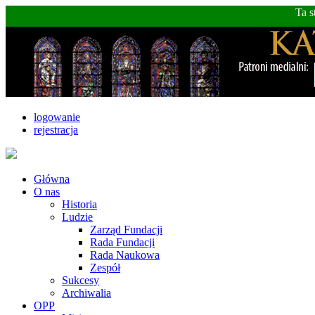
Ta s
logowanie
rejestracja
Główna
O nas
Historia
Ludzie
Zarząd Fundacji
Rada Fundacji
Rada Naukowa
Zespół
Sukcesy
Archiwalia
OPP