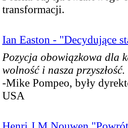
transformacji.
Ian Easton - "Decydujące st
Pozycja obowiązkowa dla k
wolność i nasza przyszłość.
-Mike Pompeo, były dyrekto
USA
Henri J.M Nouwen "Powrót