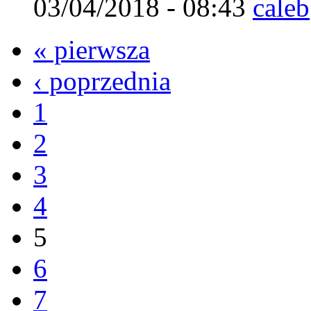
03/04/2018 - 08:43
caleb
« pierwsza
‹ poprzednia
1
2
3
4
5
6
7