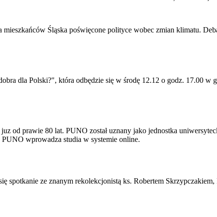
dla mieszkańców Śląska poświęcone polityce wobec zmian klimatu. Debat
 dobra dla Polski?", która odbędzie się w środę 12.12 o godz. 17.00 
uz od prawie 80 lat. PUNO został uznany jako jednostka uniwersyteck
9 PUNO wprowadza studia w systemie online.
 się spotkanie ze znanym rekolekcjonistą ks. Robertem Skrzypczakiem,