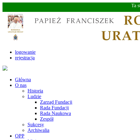
Ta s
logowanie
rejestracja
Główna
O nas
Historia
Ludzie
Zarząd Fundacji
Rada Fundacji
Rada Naukowa
Zespół
Sukcesy
Archiwalia
OPP