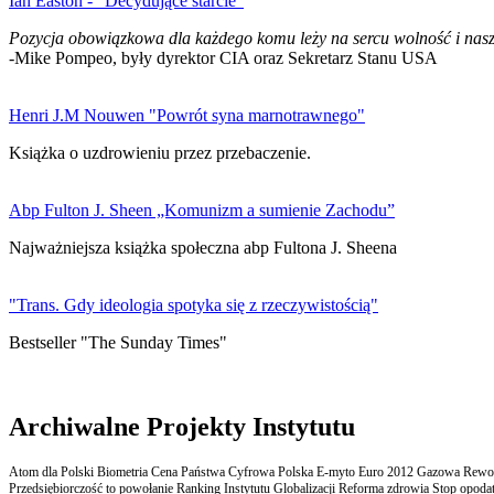
Ian Easton - "Decydujące starcie"
Pozycja obowiązkowa dla każdego komu leży na sercu wolność i nasz
-Mike Pompeo, były dyrektor CIA oraz Sekretarz Stanu USA
Henri J.M Nouwen "Powrót syna marnotrawnego"
Książka o uzdrowieniu przez przebaczenie.
Abp Fulton J. Sheen „Komunizm a sumienie Zachodu”
Najważniejsza książka społeczna abp Fultona J. Sheena
"Trans. Gdy ideologia spotyka się z rzeczywistością"
Bestseller "The Sunday Times"
Archiwalne Projekty Instytutu
Atom dla Polski Biometria Cena Państwa Cyfrowa Polska E-myto Euro 2012 Gazowa Rewolu
Przedsiębiorczość to powołanie Ranking Instytutu Globalizacji Reforma zdrowia Stop opodatk