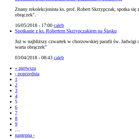
Znany rekolekcjonista ks. prof. Robert Skrzypczak, spotka si
obrączek".
16/05/2018 - 17:00
caleb
Spotkanie z ks. Robertem Skrzypczakiem na Śląsku
Już w najbliższy czwartek w chorzowskiej parafii św. Jadwigi
warta obrączek"
03/04/2018 - 08:43
caleb
« pierwsza
‹ poprzednia
1
2
3
4
5
6
7
8
9
…
następna ›