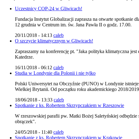
Uczestnicy COP-24 w Gliwicach!
Fundacja Instytut Globalizacji zaprasza na otwarte spotkanie 
12 grudnia w Centrum im. św. Jana Pawła II o godz. 17.00.
20/11/2018 - 14:13
caleb
O szczycie klimatycznym w Gliwicach!
Zapraszamy na konferencję pt. "Jaka polityka klimatyczna jest
Katedrze.
16/11/2018 - 06:12
caleb
Studia w Londynie dla Polonii i nie tylko
Polski Uniwersytet na Obczyźnie (PUNO) w Londynie istnieje j
Wielkiej Brytanii. Od początku roku akademickiego 2018/201
18/06/2018 - 13:33
caleb
Spotkanie z ks. Robertem Skrzypczakiem w Rzeszowie
W rzeszowskiej parafii pw. Matki Bożej Saletyńskiej odbędzie
obrączek".
24/05/2018 - 11:40
caleb
Spotkanie z ks. Robertem Skrzypczakiem w Krakowie