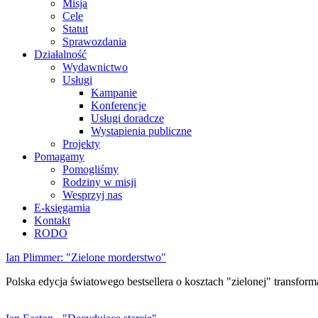
Misja
Cele
Statut
Sprawozdania
Działalność
Wydawnictwo
Usługi
Kampanie
Konferencje
Usługi doradcze
Wystąpienia publiczne
Projekty
Pomagamy
Pomogliśmy
Rodziny w misji
Wesprzyj nas
E-księgarnia
Kontakt
RODO
Ian Plimmer: "Zielone morderstwo"
Polska edycja światowego bestsellera o kosztach "zielonej" transforma