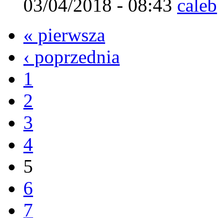
03/04/2018 - 08:43
caleb
« pierwsza
‹ poprzednia
1
2
3
4
5
6
7