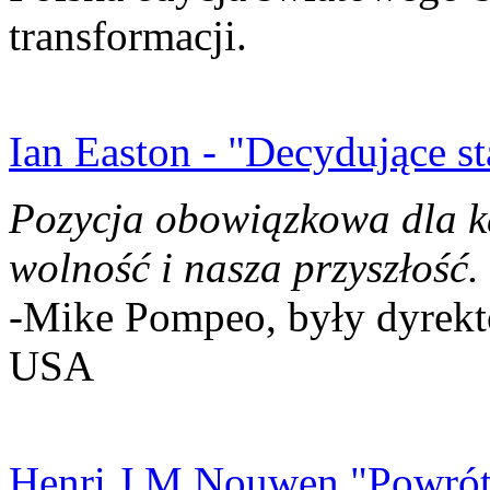
transformacji.
Ian Easton - "Decydujące st
Pozycja obowiązkowa dla k
wolność i nasza przyszłość.
-Mike Pompeo, były dyrekto
USA
Henri J.M Nouwen "Powrót