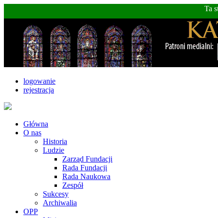
Ta s
logowanie
rejestracja
Główna
O nas
Historia
Ludzie
Zarząd Fundacji
Rada Fundacji
Rada Naukowa
Zespół
Sukcesy
Archiwalia
OPP