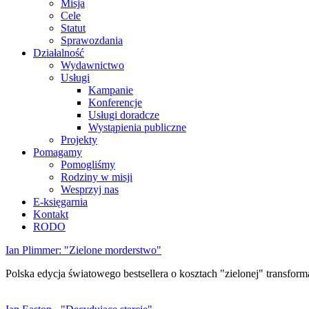
Misja
Cele
Statut
Sprawozdania
Działalność
Wydawnictwo
Usługi
Kampanie
Konferencje
Usługi doradcze
Wystąpienia publiczne
Projekty
Pomagamy
Pomogliśmy
Rodziny w misji
Wesprzyj nas
E-księgarnia
Kontakt
RODO
Ian Plimmer: "Zielone morderstwo"
Polska edycja światowego bestsellera o kosztach "zielonej" transforma