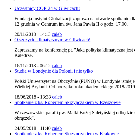
Uczestnicy COP-24 w Gliwicach!
Fundacja Instytut Globalizacji zaprasza na otwarte spotkanie 
12 grudnia w Centrum im. św. Jana Pawła II o godz. 17.00.
20/11/2018 - 14:13
caleb
O szczycie klimatycznym w Gliwicach!
Zapraszamy na konferencję pt. "Jaka polityka klimatyczna jest
Katedrze.
16/11/2018 - 06:12
caleb
Studia w Londynie dla Polonii i nie tylko
Polski Uniwersytet na Obczyźnie (PUNO) w Londynie istnieje j
Wielkiej Brytanii. Od początku roku akademickiego 2018/201
18/06/2018 - 13:33
caleb
Spotkanie z ks. Robertem Skrzypczakiem w Rzeszowie
W rzeszowskiej parafii pw. Matki Bożej Saletyńskiej odbędzie
obrączek".
24/05/2018 - 11:40
caleb
Spotkanie z ks. Robertem Skrzypczakiem w Krakowie