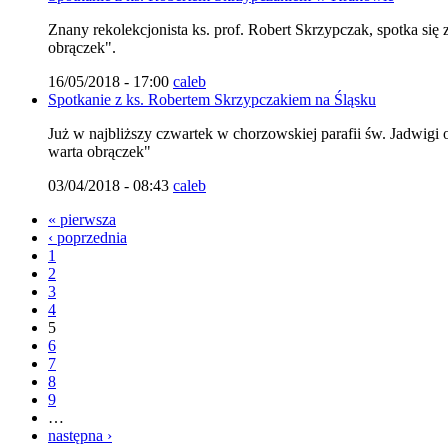
Znany rekolekcjonista ks. prof. Robert Skrzypczak, spotka si
obrączek".
16/05/2018 - 17:00
caleb
Spotkanie z ks. Robertem Skrzypczakiem na Śląsku
Już w najbliższy czwartek w chorzowskiej parafii św. Jadwigi
warta obrączek"
03/04/2018 - 08:43
caleb
« pierwsza
‹ poprzednia
1
2
3
4
5
6
7
8
9
…
następna ›