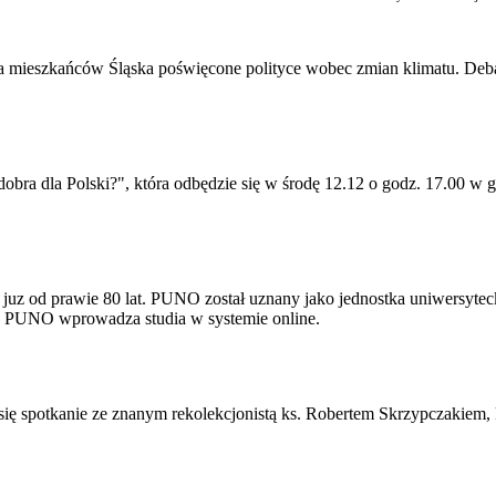
dla mieszkańców Śląska poświęcone polityce wobec zmian klimatu. Debat
 dobra dla Polski?", która odbędzie się w środę 12.12 o godz. 17.00 
uz od prawie 80 lat. PUNO został uznany jako jednostka uniwersyteck
9 PUNO wprowadza studia w systemie online.
 się spotkanie ze znanym rekolekcjonistą ks. Robertem Skrzypczakiem,