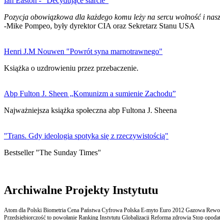
Ian Easton - "Decydujące starcie"
Pozycja obowiązkowa dla każdego komu leży na sercu wolność i nasz
-Mike Pompeo, były dyrektor CIA oraz Sekretarz Stanu USA
Henri J.M Nouwen "Powrót syna marnotrawnego"
Książka o uzdrowieniu przez przebaczenie.
Abp Fulton J. Sheen „Komunizm a sumienie Zachodu”
Najważniejsza książka społeczna abp Fultona J. Sheena
"Trans. Gdy ideologia spotyka się z rzeczywistością"
Bestseller "The Sunday Times"
Archiwalne Projekty Instytutu
Atom dla Polski Biometria Cena Państwa Cyfrowa Polska E-myto Euro 2012 Gazowa Rewolu
Przedsiębiorczość to powołanie Ranking Instytutu Globalizacji Reforma zdrowia Stop opodatk