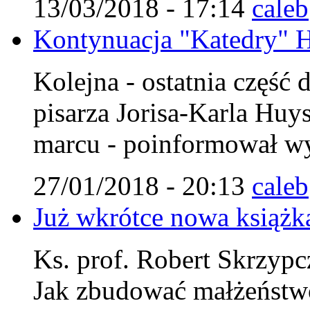
13/03/2018 - 17:14
caleb
Kontynuacja "Katedry" 
Kolejna - ostatnia część 
pisarza Jorisa-Karla Huy
marcu - poinformował w
27/01/2018 - 20:13
caleb
Już wkrótce nowa książk
Ks. prof. Robert Skrzypc
Jak zbudować małżeństwo