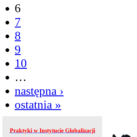
6
7
8
9
10
…
następna ›
ostatnia »
Praktyki w Instytucie Globalizacji