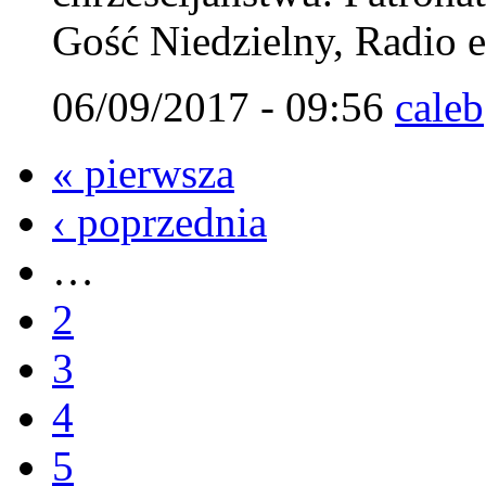
Gość Niedzielny, Radio 
06/09/2017 - 09:56
caleb
« pierwsza
‹ poprzednia
…
2
3
4
5