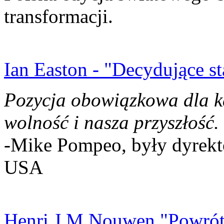
transformacji.
Ian Easton - "Decydujące st
Pozycja obowiązkowa dla k
wolność i nasza przyszłość.
-Mike Pompeo, były dyrekto
USA
Henri J.M Nouwen "Powrót