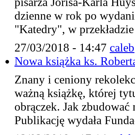
pisarza Jorisa-Karla Huys
dzienne w rok po wydaniu
"Katedry", w przekładzi
27/03/2018 - 14:47
caleb
Nowa książka ks. Robert
Znany i ceniony rekolekcj
ważną książkę, której ty
obrączek. Jak zbudować m
Publikację wydała Fundac