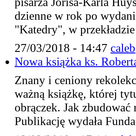
pisarza Jorisa-Karla Huys
dzienne w rok po wydaniu
"Katedry", w przekładzi
27/03/2018 - 14:47
caleb
Nowa książka ks. Robert
Znany i ceniony rekolekcj
ważną książkę, której ty
obrączek. Jak zbudować m
Publikację wydała Fundac