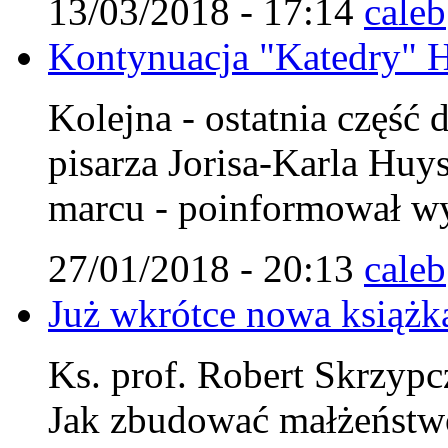
13/03/2018 - 17:14
caleb
Kontynuacja "Katedry" 
Kolejna - ostatnia część 
pisarza Jorisa-Karla Huy
marcu - poinformował w
27/01/2018 - 20:13
caleb
Już wkrótce nowa książk
Ks. prof. Robert Skrzypc
Jak zbudować małżeństwo