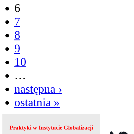
6
7
8
9
10
…
następna ›
ostatnia »
Praktyki w Instytucie Globalizacji