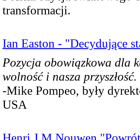
transformacji.
Ian Easton - "Decydujące st
Pozycja obowiązkowa dla k
wolność i nasza przyszłość.
-Mike Pompeo, były dyrekto
USA
Henri J.M Nouwen "Powrót