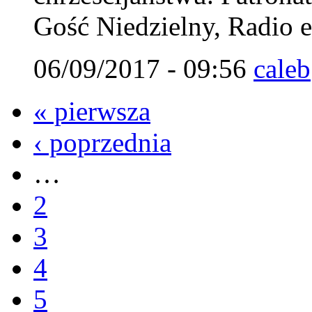
Gość Niedzielny, Radio 
06/09/2017 - 09:56
caleb
« pierwsza
‹ poprzednia
…
2
3
4
5