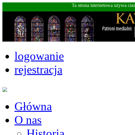
Ta strona internetowa używa cia
logowanie
rejestracja
Główna
O nas
Historia