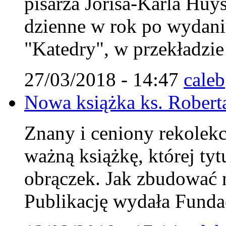
pisarza Jorisa-Karla Huys
dzienne w rok po wydaniu
"Katedry", w przekładzi
27/03/2018 - 14:47
caleb
Nowa książka ks. Robert
Znany i ceniony rekolekcj
ważną książkę, której ty
obrączek. Jak zbudować m
Publikację wydała Fundac