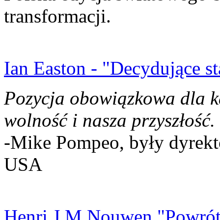
transformacji.
Ian Easton - "Decydujące st
Pozycja obowiązkowa dla k
wolność i nasza przyszłość.
-Mike Pompeo, były dyrekto
USA
Henri J.M Nouwen "Powrót