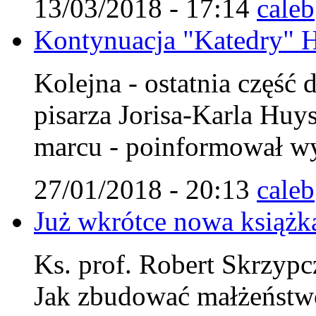
13/03/2018 - 17:14
caleb
Kontynuacja "Katedry" 
Kolejna - ostatnia część 
pisarza Jorisa-Karla Huy
marcu - poinformował w
27/01/2018 - 20:13
caleb
Już wkrótce nowa książk
Ks. prof. Robert Skrzypc
Jak zbudować małżeństwo