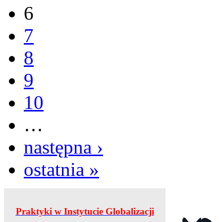
6
7
8
9
10
…
następna ›
ostatnia »
Praktyki w Instytucie Globalizacji