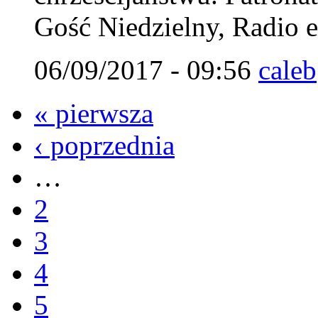
Gość Niedzielny, Radio 
06/09/2017 - 09:56
caleb
« pierwsza
‹ poprzednia
…
2
3
4
5