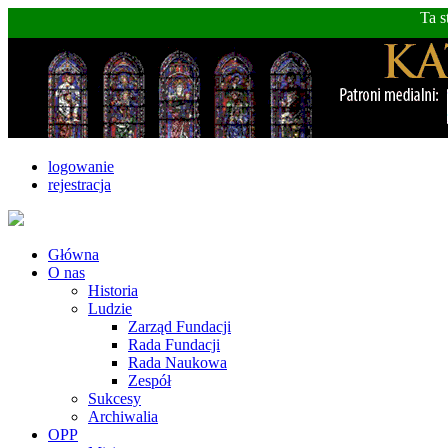
Ta s
logowanie
rejestracja
Główna
O nas
Historia
Ludzie
Zarząd Fundacji
Rada Fundacji
Rada Naukowa
Zespół
Sukcesy
Archiwalia
OPP