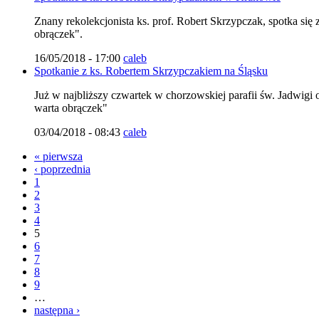
Znany rekolekcjonista ks. prof. Robert Skrzypczak, spotka si
obrączek".
16/05/2018 - 17:00
caleb
Spotkanie z ks. Robertem Skrzypczakiem na Śląsku
Już w najbliższy czwartek w chorzowskiej parafii św. Jadwigi
warta obrączek"
03/04/2018 - 08:43
caleb
« pierwsza
‹ poprzednia
1
2
3
4
5
6
7
8
9
…
następna ›