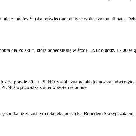
dla mieszkańców Śląska poświęcone polityce wobec zmian klimatu. Debat
 dobra dla Polski?", która odbędzie się w środę 12.12 o godz. 17.00 
uz od prawie 80 lat. PUNO został uznany jako jednostka uniwersyteck
9 PUNO wprowadza studia w systemie online.
 się spotkanie ze znanym rekolekcjonistą ks. Robertem Skrzypczakiem,