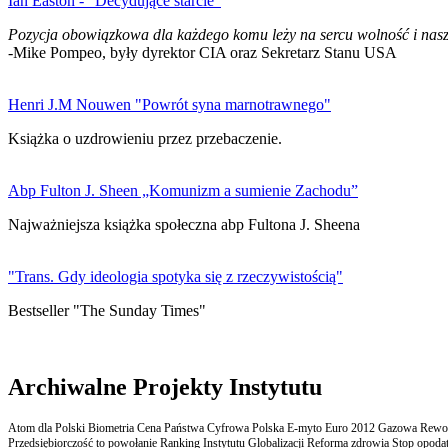
Ian Easton - "Decydujące starcie"
Pozycja obowiązkowa dla każdego komu leży na sercu wolność i nasz
-Mike Pompeo, były dyrektor CIA oraz Sekretarz Stanu USA
Henri J.M Nouwen "Powrót syna marnotrawnego"
Książka o uzdrowieniu przez przebaczenie.
Abp Fulton J. Sheen „Komunizm a sumienie Zachodu”
Najważniejsza książka społeczna abp Fultona J. Sheena
"Trans. Gdy ideologia spotyka się z rzeczywistością"
Bestseller "The Sunday Times"
Archiwalne Projekty Instytutu
Atom dla Polski Biometria Cena Państwa Cyfrowa Polska E-myto Euro 2012 Gazowa Rewolu
Przedsiębiorczość to powołanie Ranking Instytutu Globalizacji Reforma zdrowia Stop opodatk