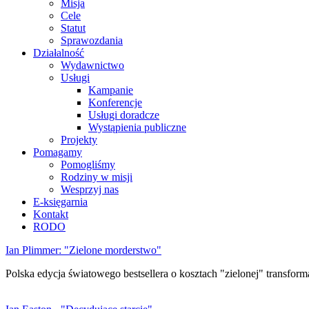
Misja
Cele
Statut
Sprawozdania
Działalność
Wydawnictwo
Usługi
Kampanie
Konferencje
Usługi doradcze
Wystąpienia publiczne
Projekty
Pomagamy
Pomogliśmy
Rodziny w misji
Wesprzyj nas
E-księgarnia
Kontakt
RODO
Ian Plimmer: "Zielone morderstwo"
Polska edycja światowego bestsellera o kosztach "zielonej" transforma