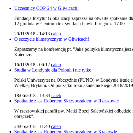
Uczestnicy COP-24 w Gliwicach!
Fundacja Instytut Globalizacji zaprasza na otwarte spotkanie 
12 grudnia w Centrum im. św. Jana Pawła II o godz. 17.00.
20/11/2018 - 14:13
caleb
O szczycie klimatycznym w Gliwicach!
Zapraszamy na konferencję pt. "Jaka polityka klimatyczna jest
Katedrze.
16/11/2018 - 06:12
caleb
Studia w Londynie dla Polonii i nie tylko
Polski Uniwersytet na Obczyźnie (PUNO) w Londynie istnieje j
Wielkiej Brytanii. Od początku roku akademickiego 2018/201
18/06/2018 - 13:33
caleb
Spotkanie z ks. Robertem Skrzypczakiem w Rzeszowie
W rzeszowskiej parafii pw. Matki Bożej Saletyńskiej odbędzie
obrączek".
24/05/2018 - 11:40
caleb
Spotkanie z ks. Robertem Skrzypczakiem w Krakowie