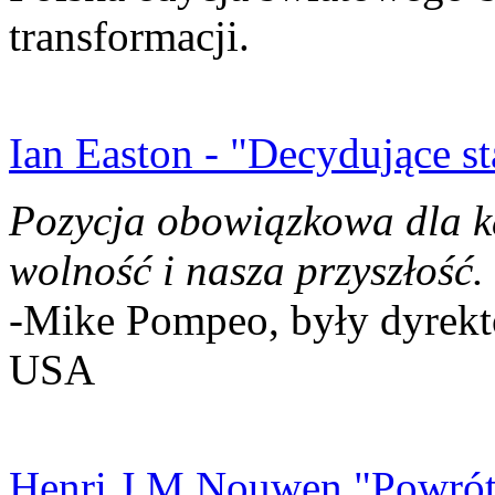
transformacji.
Ian Easton - "Decydujące st
Pozycja obowiązkowa dla k
wolność i nasza przyszłość.
-Mike Pompeo, były dyrekto
USA
Henri J.M Nouwen "Powrót