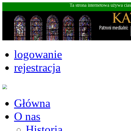
Ta strona internetowa używa cia
logowanie
rejestracja
Główna
O nas
Historia