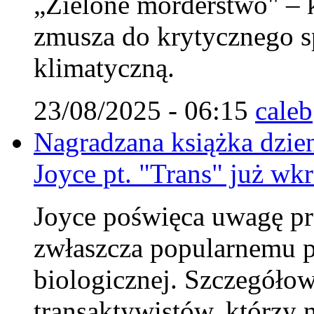
„Zielone morderstwo" – k
zmusza do krytycznego sp
klimatyczną.
23/08/2025 - 06:15
caleb
Nagradzana książka dzie
Joyce pt. "Trans" już wkr
Joyce poświęca uwagę pr
zwłaszcza popularnemu p
biologicznej. Szczegółow
transaktywistów, którzy 