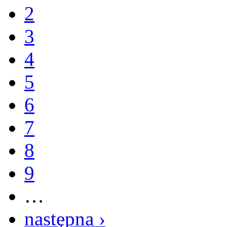
2
3
4
5
6
7
8
9
…
następna ›