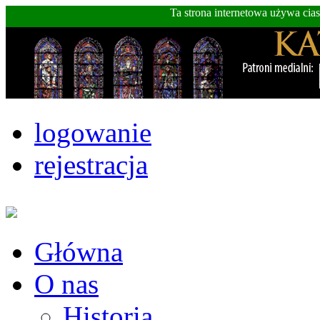
Ta strona internetowa używa cia
logowanie
rejestracja
Główna
O nas
Historia