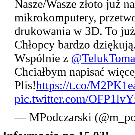
Nasze/Wasze złoto już na 
mikrokomputery, przetwo
drukowania w 3D. To już 
Chłopcy bardzo dziękują
Wspólnie z
@TelukToma
Chciałbym napisać więcej
Plis!
https://t.co/M2PK1
pic.twitter.com/OFP1lv
— MPodczarski (@m_po