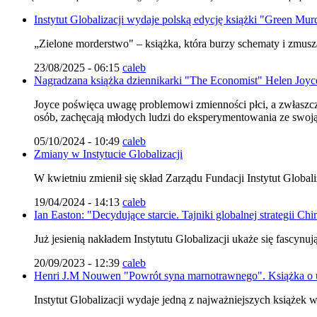
Instytut Globalizacji wydaje polską edycję książki "Green Murd
„Zielone morderstwo" – książka, która burzy schematy i zmusza
23/08/2025 - 06:15
caleb
Nagradzana książka dziennikarki "The Economist" Helen Joyce 
Joyce poświęca uwagę problemowi zmienności płci, a zwłaszcz
osób, zachęcają młodych ludzi do eksperymentowania ze swoją
05/10/2024 - 10:49
caleb
Zmiany w Instytucie Globalizacji
W kwietniu zmienił się skład Zarządu Fundacji Instytut Globali
19/04/2024 - 14:13
caleb
Ian Easton: "Decydujące starcie. Tajniki globalnej strategii Chi
Już jesienią nakładem Instytutu Globalizacji ukaże się fascynu
20/09/2023 - 12:39
caleb
Henri J.M Nouwen "Powrót syna marnotrawnego". Książka o u
Instytut Globalizacji wydaje jedną z najważniejszych książek