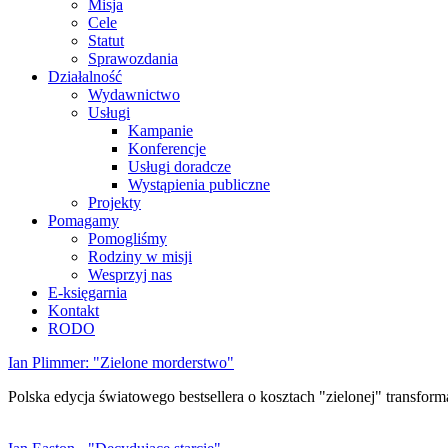
Misja
Cele
Statut
Sprawozdania
Działalność
Wydawnictwo
Usługi
Kampanie
Konferencje
Usługi doradcze
Wystąpienia publiczne
Projekty
Pomagamy
Pomogliśmy
Rodziny w misji
Wesprzyj nas
E-księgarnia
Kontakt
RODO
Ian Plimmer: "Zielone morderstwo"
Polska edycja światowego bestsellera o kosztach "zielonej" transforma