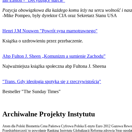
Ian Easton - "Decydujące starcie"
Pozycja obowiązkowa dla każdego komu leży na sercu wolność i nasz
-Mike Pompeo, były dyrektor CIA oraz Sekretarz Stanu USA
Henri J.M Nouwen "Powrót syna marnotrawnego"
Książka o uzdrowieniu przez przebaczenie.
Abp Fulton J. Sheen „Komunizm a sumienie Zachodu”
Najważniejsza książka społeczna abp Fultona J. Sheena
"Trans. Gdy ideologia spotyka się z rzeczywistością"
Bestseller "The Sunday Times"
Archiwalne Projekty Instytutu
Atom dla Polski Biometria Cena Państwa Cyfrowa Polska E-myto Euro 2012 Gazowa Rewolu
Przedsiębiorczość to powołanie Ranking Instytutu Globalizacji Reforma zdrowia Stop opodatk