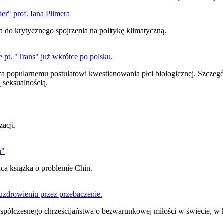
er" prof. Iana Plimera
 do krytycznego spojrzenia na politykę klimatyczną.
pt. "Trans" już wkrótce po polsku.
a popularnemu postulatowi kwestionowania płci biologicznej. Szczegół
 seksualnością.
zacji.
n"
jąca książka o problemie Chin.
zdrowieniu przez przebaczenie.
 współczesnego chrześcijaństwa o bezwarunkowej miłości w świecie, w 