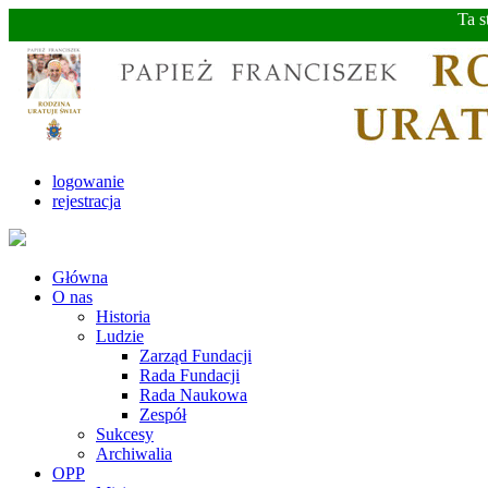
Ta s
logowanie
rejestracja
Główna
O nas
Historia
Ludzie
Zarząd Fundacji
Rada Fundacji
Rada Naukowa
Zespół
Sukcesy
Archiwalia
OPP