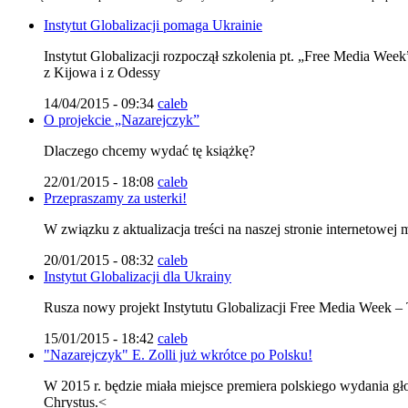
Instytut Globalizacji pomaga Ukrainie
Instytut Globalizacji rozpoczął szkolenia pt. „Free Media Wee
z Kijowa i z Odessy
14/04/2015 - 09:34
caleb
O projekcie „Nazarejczyk”
Dlaczego chcemy wydać tę książkę?
22/01/2015 - 18:08
caleb
Przepraszamy za usterki!
W związku z aktualizacja treści na naszej stronie internetowe
20/01/2015 - 08:32
caleb
Instytut Globalizacji dla Ukrainy
Rusza nowy projekt Instytutu Globalizacji Free Media Week –
15/01/2015 - 18:42
caleb
"Nazarejczyk" E. Zolli już wkrótce po Polsku!
W 2015 r. będzie miała miejsce premiera polskiego wydania gł
Chrystus.<