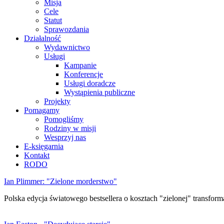
Misja
Cele
Statut
Sprawozdania
Działalność
Wydawnictwo
Usługi
Kampanie
Konferencje
Usługi doradcze
Wystąpienia publiczne
Projekty
Pomagamy
Pomogliśmy
Rodziny w misji
Wesprzyj nas
E-księgarnia
Kontakt
RODO
Ian Plimmer: "Zielone morderstwo"
Polska edycja światowego bestsellera o kosztach "zielonej" transforma