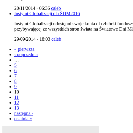
20/11/2014 - 06:36
caleb
Instytut Globalizacji dla ŚDM2016
Instytut Globalizacji udostępni swoje konta dla zbiórki fundus
przybywającej ze wszystkich stron świata na Światowe Dni M
29/09/2014 - 18:03
caleb
« pierwsza
‹ poprzednia
…
5
6
7
8
9
10
11
12
13
następna ›
ostatnia »