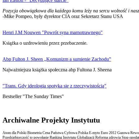
Ian Easton - "Decydujące starcie"
Pozycja obowiązkowa dla każdego komu leży na sercu wolność i nasz
-Mike Pompeo, były dyrektor CIA oraz Sekretarz Stanu USA
Henri J.M Nouwen "Powrót syna marnotrawnego"
Książka o uzdrowieniu przez przebaczenie.
Abp Fulton J. Sheen „Komunizm a sumienie Zachodu”
Najważniejsza książka społeczna abp Fultona J. Sheena
"Trans. Gdy ideologia spotyka się z rzeczywistością"
Bestseller "The Sunday Times"
Archiwalne Projekty Instytutu
Atom dla Polski Biometria Cena Państwa Cyfrowa Polska E-myto Euro 2012 Gazowa Rewolu
Przedsiębiorczość to powołanie Ranking Instytutu Globalizacji Reforma zdrowia Stop opodatk