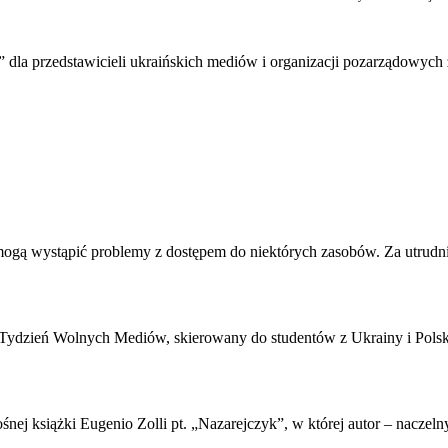
k” dla przedstawicieli ukraińskich mediów i organizacji pozarządowych
j mogą wystąpić problemy z dostępem do niektórych zasobów. Za utrudn
 Tydzień Wolnych Mediów, skierowany do studentów z Ukrainy i Polsk
ośnej książki Eugenio Zolli pt. „Nazarejczyk”, w której autor – nac