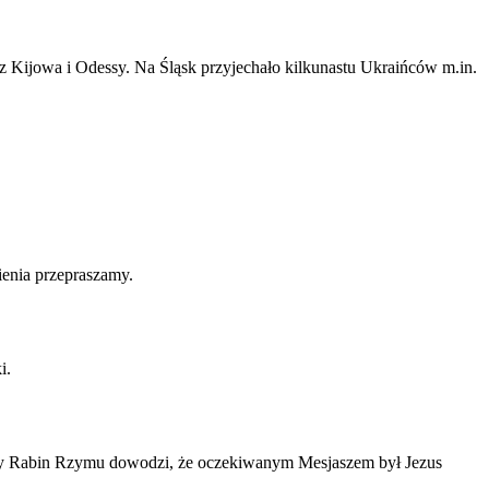
 z Kijowa i Odessy. Na Śląsk przyjechało kilkunastu Ukraińców m.in.
ienia przepraszamy.
i.
zelny Rabin Rzymu dowodzi, że oczekiwanym Mesjaszem był Jezus