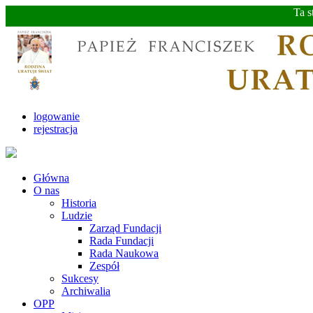
Ta s
logowanie
rejestracja
Główna
O nas
Historia
Ludzie
Zarząd Fundacji
Rada Fundacji
Rada Naukowa
Zespół
Sukcesy
Archiwalia
OPP