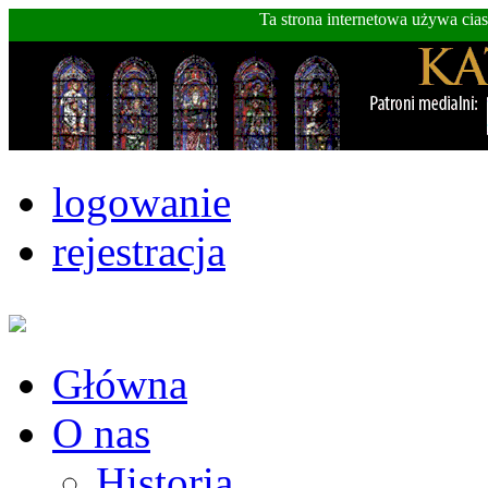
Ta strona internetowa używa cia
logowanie
rejestracja
Główna
O nas
Historia