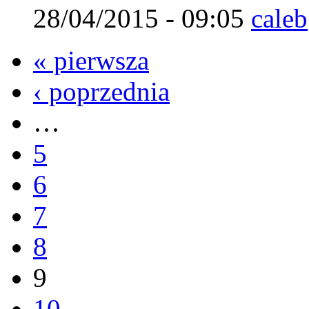
28/04/2015 - 09:05
caleb
« pierwsza
‹ poprzednia
…
5
6
7
8
9
10