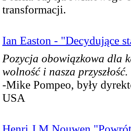
transformacji.
Ian Easton - "Decydujące st
Pozycja obowiązkowa dla k
wolność i nasza przyszłość.
-Mike Pompeo, były dyrekto
USA
Henri J.M Nouwen "Powrót