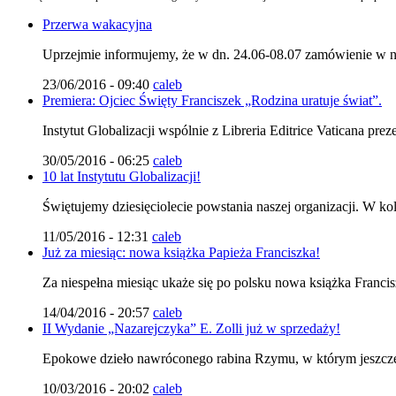
Przerwa wakacyjna
Uprzejmie informujemy, że w dn. 24.06-08.07 zamówienie
23/06/2016 - 09:40
caleb
Premiera: Ojciec Święty Franciszek „Rodzina uratuje świat”.
Instytut Globalizacji wspólnie z Libreria Editrice Vaticana pre
30/05/2016 - 06:25
caleb
10 lat Instytutu Globalizacji!
Świętujemy dziesięciolecie powstania naszej organizacji. W k
11/05/2016 - 12:31
caleb
Już za miesiąc: nowa książka Papieża Franciszka!
Za niespełna miesiąc ukaże się po polsku nowa książka Francis
14/04/2016 - 20:57
caleb
II Wydanie „Nazarejczyka” E. Zolli już w sprzedaży!
Epokowe dzieło nawróconego rabina Rzymu, w którym jeszcze 
10/03/2016 - 20:02
caleb