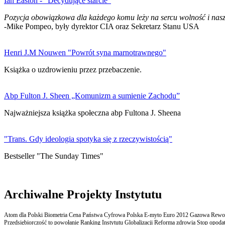
Ian Easton - "Decydujące starcie"
Pozycja obowiązkowa dla każdego komu leży na sercu wolność i nasz
-Mike Pompeo, były dyrektor CIA oraz Sekretarz Stanu USA
Henri J.M Nouwen "Powrót syna marnotrawnego"
Książka o uzdrowieniu przez przebaczenie.
Abp Fulton J. Sheen „Komunizm a sumienie Zachodu”
Najważniejsza książka społeczna abp Fultona J. Sheena
"Trans. Gdy ideologia spotyka się z rzeczywistością"
Bestseller "The Sunday Times"
Archiwalne Projekty Instytutu
Atom dla Polski Biometria Cena Państwa Cyfrowa Polska E-myto Euro 2012 Gazowa Rewolu
Przedsiębiorczość to powołanie Ranking Instytutu Globalizacji Reforma zdrowia Stop opodatk