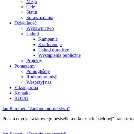
Misja
Cele
Statut
Sprawozdania
Działalność
Wydawnictwo
Usługi
Kampanie
Konferencje
Usługi doradcze
Wystąpienia publiczne
Projekty
Pomagamy
Pomogliśmy
Rodziny w misji
Wesprzyj nas
E-księgarnia
Kontakt
RODO
Ian Plimmer: "Zielone morderstwo"
Polska edycja światowego bestsellera o kosztach "zielonej" transforma