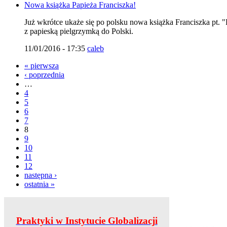
Nowa książka Papieża Franciszka!
Już wkrótce ukaże się po polsku nowa książka Franciszka pt.
z papieską pielgrzymką do Polski.
11/01/2016 - 17:35
caleb
« pierwsza
‹ poprzednia
…
4
5
6
7
8
9
10
11
12
następna ›
ostatnia »
Praktyki w Instytucie Globalizacji