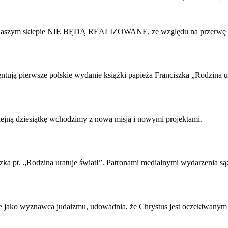
 w naszym sklepie NIE BĘDĄ REALIZOWANE, ze względu na przerwę 
zentują pierwsze polskie wydanie książki papieża Franciszka „Rodzina u
olejną dziesiątkę wchodzimy z nową misją i nowymi projektami.
zka pt. „Rodzina uratuje świat!”. Patronami medialnymi wydarzenia są
jako wyznawca judaizmu, udowadnia, że Chrystus jest oczekiwanym M