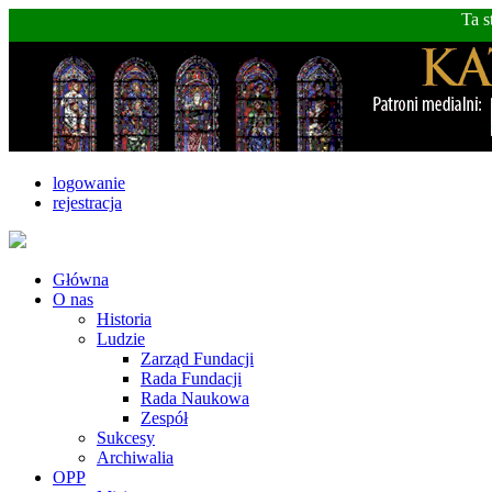
Ta s
logowanie
rejestracja
Główna
O nas
Historia
Ludzie
Zarząd Fundacji
Rada Fundacji
Rada Naukowa
Zespół
Sukcesy
Archiwalia
OPP