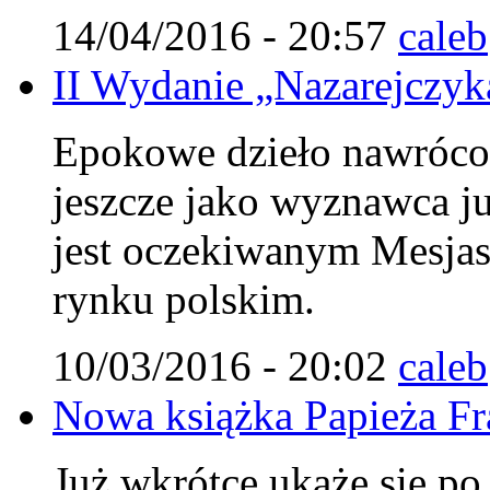
14/04/2016 - 20:57
caleb
II Wydanie „Nazarejczyka
Epokowe dzieło nawróco
jeszcze jako wyznawca j
jest oczekiwanym Mesjasz
rynku polskim.
10/03/2016 - 20:02
caleb
Nowa książka Papieża Fr
Już wkrótce ukaże się po