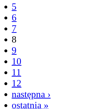
5
6
7
8
9
10
11
12
następna ›
ostatnia »