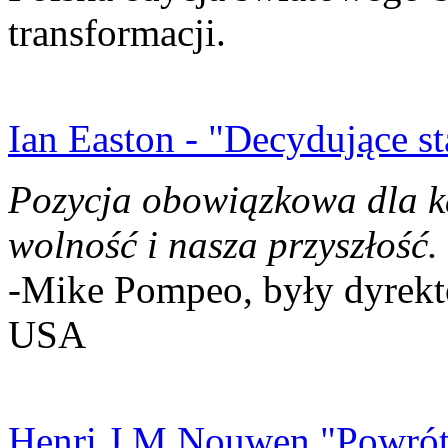
transformacji.
Ian Easton - "Decydujące st
Pozycja obowiązkowa dla k
wolność i nasza przyszłość.
-Mike Pompeo, były dyrekto
USA
Henri J.M Nouwen "Powrót