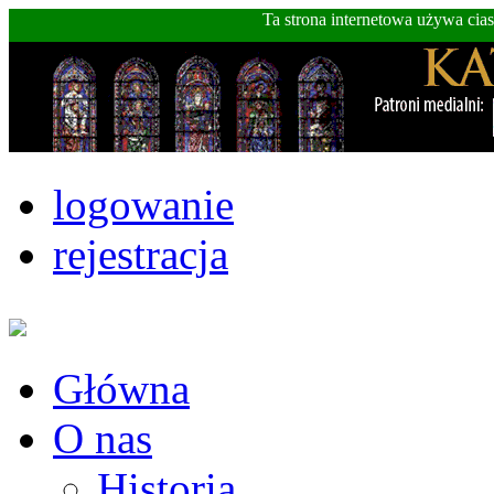
Ta strona internetowa używa cia
logowanie
rejestracja
Główna
O nas
Historia