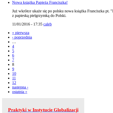
Nowa książka Papieża Franciszka!
Już wkrótce ukaże się po polsku nowa książka Franciszka pt.
z papieską pielgrzymką do Polski.
11/01/2016 - 17:35
caleb
« pierwsza
‹ poprzednia
…
4
5
6
7
8
9
10
11
12
następna ›
ostatnia »
Praktyki w Instytucie Globalizacji