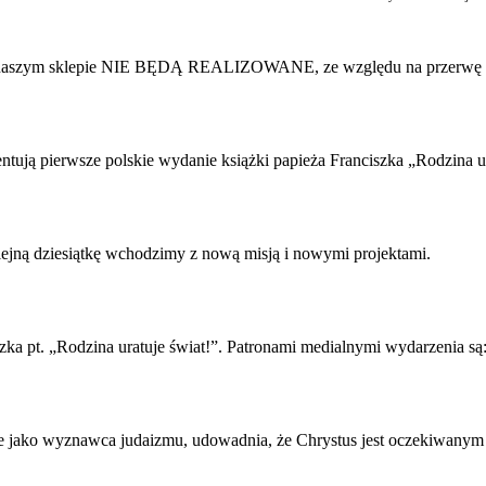
 w naszym sklepie NIE BĘDĄ REALIZOWANE, ze względu na przerwę 
zentują pierwsze polskie wydanie książki papieża Franciszka „Rodzina u
olejną dziesiątkę wchodzimy z nową misją i nowymi projektami.
zka pt. „Rodzina uratuje świat!”. Patronami medialnymi wydarzenia są
jako wyznawca judaizmu, udowadnia, że Chrystus jest oczekiwanym M