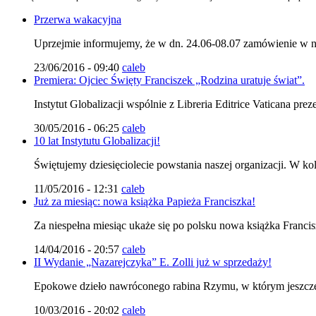
Przerwa wakacyjna
Uprzejmie informujemy, że w dn. 24.06-08.07 zamówienie
23/06/2016 - 09:40
caleb
Premiera: Ojciec Święty Franciszek „Rodzina uratuje świat”.
Instytut Globalizacji wspólnie z Libreria Editrice Vaticana pre
30/05/2016 - 06:25
caleb
10 lat Instytutu Globalizacji!
Świętujemy dziesięciolecie powstania naszej organizacji. W k
11/05/2016 - 12:31
caleb
Już za miesiąc: nowa książka Papieża Franciszka!
Za niespełna miesiąc ukaże się po polsku nowa książka Francis
14/04/2016 - 20:57
caleb
II Wydanie „Nazarejczyka” E. Zolli już w sprzedaży!
Epokowe dzieło nawróconego rabina Rzymu, w którym jeszcze 
10/03/2016 - 20:02
caleb