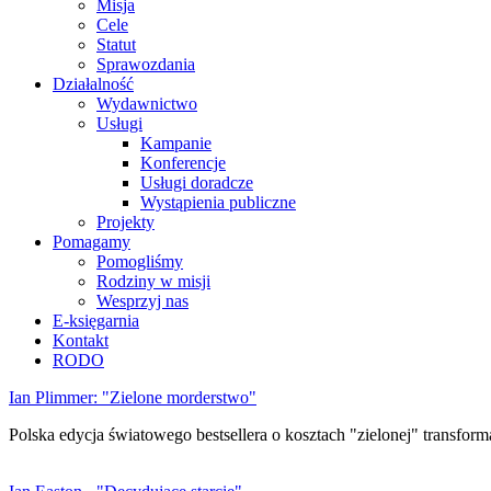
Misja
Cele
Statut
Sprawozdania
Działalność
Wydawnictwo
Usługi
Kampanie
Konferencje
Usługi doradcze
Wystąpienia publiczne
Projekty
Pomagamy
Pomogliśmy
Rodziny w misji
Wesprzyj nas
E-księgarnia
Kontakt
RODO
Ian Plimmer: "Zielone morderstwo"
Polska edycja światowego bestsellera o kosztach "zielonej" transforma