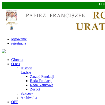
Ta s
logowanie
rejestracja
Główna
O nas
Historia
Ludzie
Zarząd Fundacji
Rada Fundacji
Rada Naukowa
Zespół
Sukcesy
Archiwalia
OPP