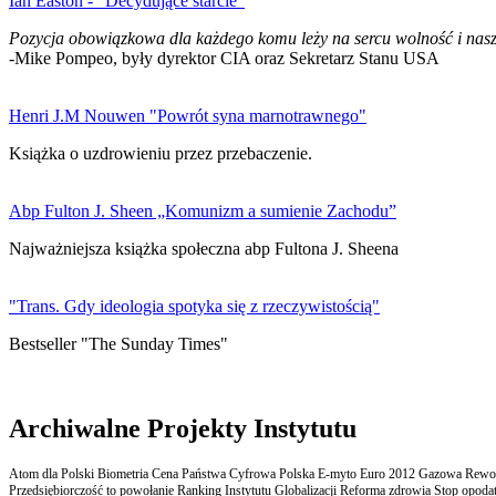
Ian Easton - "Decydujące starcie"
Pozycja obowiązkowa dla każdego komu leży na sercu wolność i nasz
-Mike Pompeo, były dyrektor CIA oraz Sekretarz Stanu USA
Henri J.M Nouwen "Powrót syna marnotrawnego"
Książka o uzdrowieniu przez przebaczenie.
Abp Fulton J. Sheen „Komunizm a sumienie Zachodu”
Najważniejsza książka społeczna abp Fultona J. Sheena
"Trans. Gdy ideologia spotyka się z rzeczywistością"
Bestseller "The Sunday Times"
Archiwalne Projekty Instytutu
Atom dla Polski Biometria Cena Państwa Cyfrowa Polska E-myto Euro 2012 Gazowa Rewolu
Przedsiębiorczość to powołanie Ranking Instytutu Globalizacji Reforma zdrowia Stop opodatk