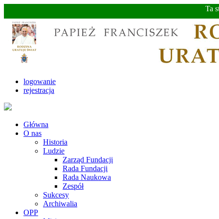
Ta s
logowanie
rejestracja
Główna
O nas
Historia
Ludzie
Zarząd Fundacji
Rada Fundacji
Rada Naukowa
Zespół
Sukcesy
Archiwalia
OPP