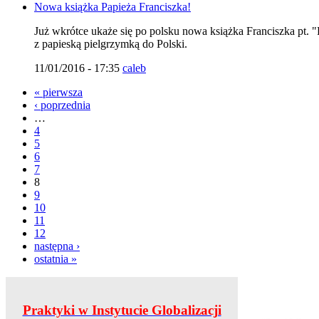
Nowa książka Papieża Franciszka!
Już wkrótce ukaże się po polsku nowa książka Franciszka pt.
z papieską pielgrzymką do Polski.
11/01/2016 - 17:35
caleb
« pierwsza
‹ poprzednia
…
4
5
6
7
8
9
10
11
12
następna ›
ostatnia »
Praktyki w Instytucie Globalizacji