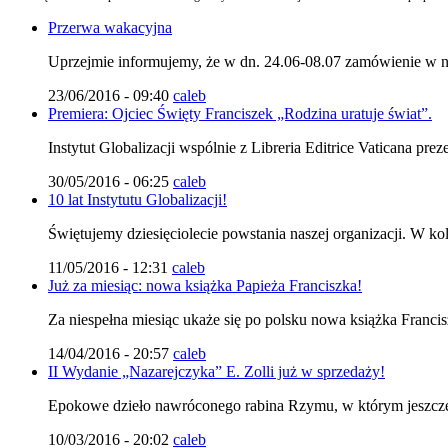
Przerwa wakacyjna
Uprzejmie informujemy, że w dn. 24.06-08.07 zamówienie
23/06/2016 - 09:40
caleb
Premiera: Ojciec Święty Franciszek „Rodzina uratuje świat”.
Instytut Globalizacji wspólnie z Libreria Editrice Vaticana pre
30/05/2016 - 06:25
caleb
10 lat Instytutu Globalizacji!
Świętujemy dziesięciolecie powstania naszej organizacji. W k
11/05/2016 - 12:31
caleb
Już za miesiąc: nowa książka Papieża Franciszka!
Za niespełna miesiąc ukaże się po polsku nowa książka Francis
14/04/2016 - 20:57
caleb
II Wydanie „Nazarejczyka” E. Zolli już w sprzedaży!
Epokowe dzieło nawróconego rabina Rzymu, w którym jeszcze 
10/03/2016 - 20:02
caleb