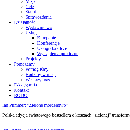
Misja
Cele
Statut
Sprawozdania
Działalność
Wydawnictwo
Usługi
Kampanie
Konferencje
Usługi doradcze
Wystąpienia publiczne
Projekty
Pomagamy
Pomogliśmy
Rodziny w misji
Wesprzyj nas
E-księgarnia
Kontakt
RODO
Ian Plimmer: "Zielone morderstwo"
Polska edycja światowego bestsellera o kosztach "zielonej" transforma