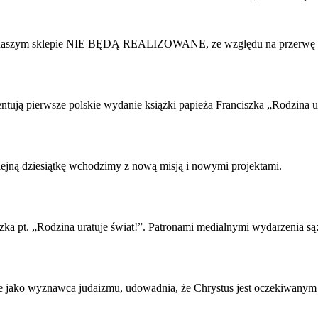
 w naszym sklepie NIE BĘDĄ REALIZOWANE, ze względu na przerwę 
zentują pierwsze polskie wydanie książki papieża Franciszka „Rodzina u
olejną dziesiątkę wchodzimy z nową misją i nowymi projektami.
zka pt. „Rodzina uratuje świat!”. Patronami medialnymi wydarzenia są
jako wyznawca judaizmu, udowadnia, że Chrystus jest oczekiwanym M