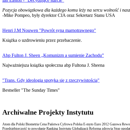
Ian Easton - "Decydujące starcie"
Pozycja obowiązkowa dla każdego komu leży na sercu wolność i nasz
-Mike Pompeo, były dyrektor CIA oraz Sekretarz Stanu USA
Henri J.M Nouwen "Powrót syna marnotrawnego"
Książka o uzdrowieniu przez przebaczenie.
Abp Fulton J. Sheen „Komunizm a sumienie Zachodu”
Najważniejsza książka społeczna abp Fultona J. Sheena
"Trans. Gdy ideologia spotyka się z rzeczywistością"
Bestseller "The Sunday Times"
Archiwalne Projekty Instytutu
Atom dla Polski Biometria Cena Państwa Cyfrowa Polska E-myto Euro 2012 Gazowa Rewolu
Przedsiębiorczość to powołanie Ranking Instytutu Globalizacji Reforma zdrowia Stop opodatk