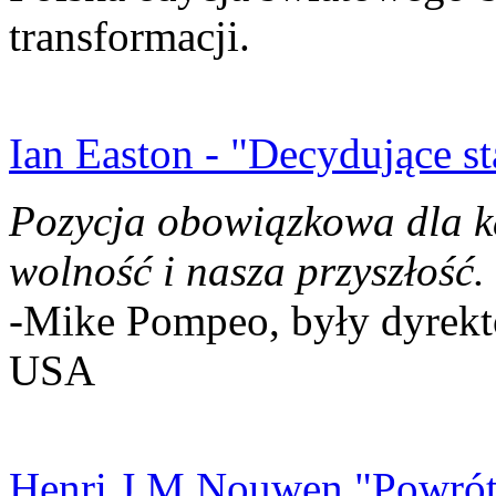
transformacji.
Ian Easton - "Decydujące st
Pozycja obowiązkowa dla k
wolność i nasza przyszłość.
-Mike Pompeo, były dyrekto
USA
Henri J.M Nouwen "Powrót