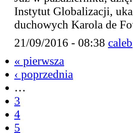
Instytut Globalizacji, uk
duchowych Karola de Fou
21/09/2016 - 08:38
caleb
« pierwsza
‹ poprzednia
…
3
4
5