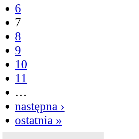
6
7
8
9
10
11
…
następna ›
ostatnia »