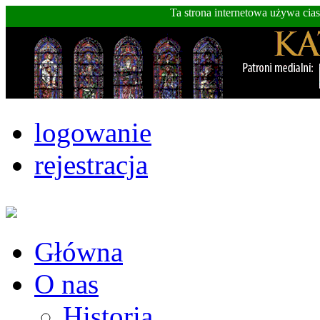
Ta strona internetowa używa cia
logowanie
rejestracja
Główna
O nas
Historia