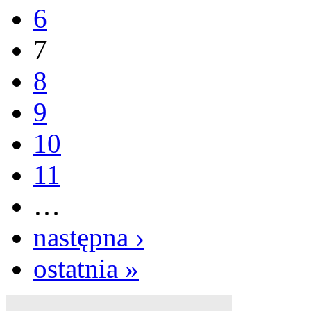
6
7
8
9
10
11
…
następna ›
ostatnia »