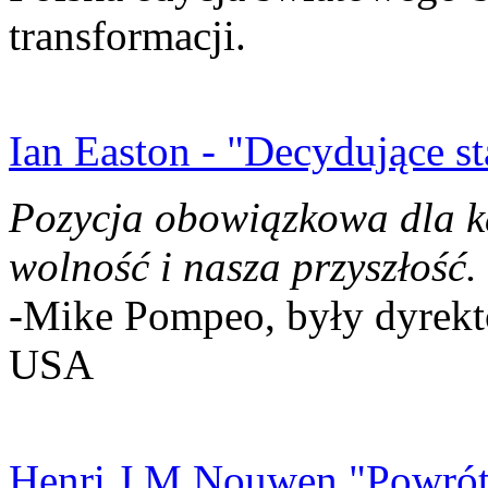
transformacji.
Ian Easton - "Decydujące st
Pozycja obowiązkowa dla k
wolność i nasza przyszłość.
-Mike Pompeo, były dyrekto
USA
Henri J.M Nouwen "Powrót