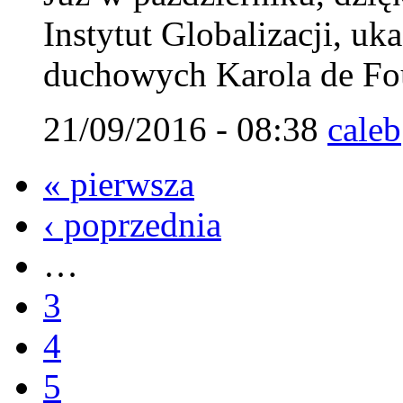
Instytut Globalizacji, uk
duchowych Karola de Fou
21/09/2016 - 08:38
caleb
« pierwsza
‹ poprzednia
…
3
4
5