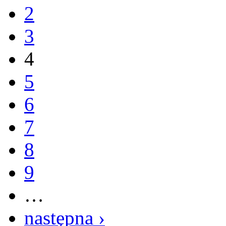
2
3
4
5
6
7
8
9
…
następna ›