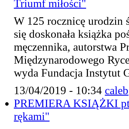
Triumf miłości"
W 125 rocznicę urodzin 
się doskonała książka p
męczennika, autorstwa 
Międzynarodowego Rycer
wyda Fundacja Instytut G
13/04/2019 - 10:34
caleb
PREMIERA KSIĄŻKI pt. 
rękami"