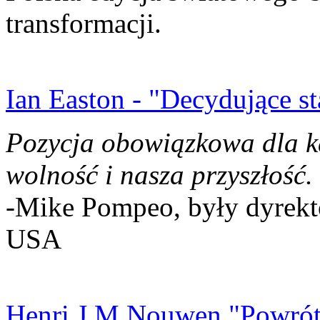
transformacji.
Ian Easton - "Decydujące st
Pozycja obowiązkowa dla k
wolność i nasza przyszłość.
-Mike Pompeo, były dyrekto
USA
Henri J.M Nouwen "Powrót