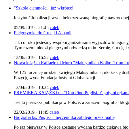
"Szkoła ciemności" już wkrótce!
Instytut Globalizacji wyda beletryzowaną biografię nawróconej
05/09/2019 - 21:45
caleb
Pielgrzymka do Grecji i Albanii
Jak co roku jesteśmy współorganizatorami wyjazdów integracyj
Tym razem młodzi pielgrzymi odwiedzą m.in. Serbię, Grecję i 
12/06/2019 - 16:52
caleb
Nowa książka Raffaele di Muro "Maksymilian Kolbe. Triumf m
W 125 rocznicę urodzin świętego Maksymiliana, ukaże się d
Pozycję wyda Fundacja Instytut Globalizacji.
13/04/2019 - 10:34
caleb
PREMIERA KSIĄŻKI pt. "Don Pino Puglisi. Z gołymi rękam
Jest to pierwsza publikacja w Polsce, a zarazem biografia, bł
22/02/2019 - 11:45
caleb
Biografia ks. Puglisi - męczennika zabitego przez mafię
Po raz pierwszy w Polsce zostanie wydana bardzo ciekawa biog