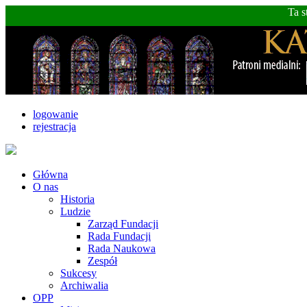
Ta s
logowanie
rejestracja
Główna
O nas
Historia
Ludzie
Zarząd Fundacji
Rada Fundacji
Rada Naukowa
Zespół
Sukcesy
Archiwalia
OPP