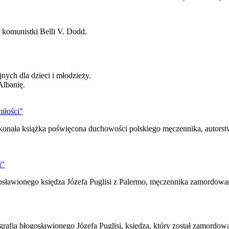
 komunistki Belli V. Dodd.
nych dla dzieci i młodzieży.
Albanię.
iłości"
oskonała książka poświęcona duchowości polskiego męczennika, auto
i"
ogosławionego księdza Józefa Puglisi z Palermo, męczennika zamordowa
rafia błogosławionego Józefa Puglisi, księdza, który został zamordow