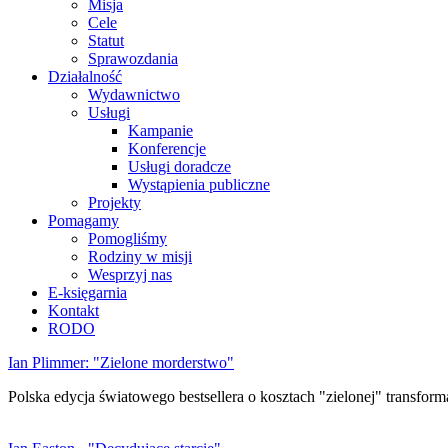
Misja
Cele
Statut
Sprawozdania
Działalność
Wydawnictwo
Usługi
Kampanie
Konferencje
Usługi doradcze
Wystąpienia publiczne
Projekty
Pomagamy
Pomogliśmy
Rodziny w misji
Wesprzyj nas
E-księgarnia
Kontakt
RODO
Ian Plimmer: "Zielone morderstwo"
Polska edycja światowego bestsellera o kosztach "zielonej" transforma