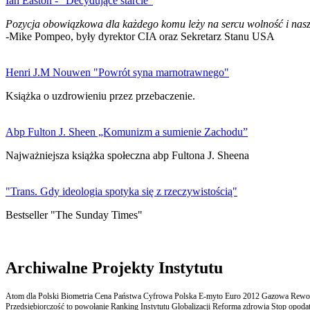
Ian Easton - "Decydujące starcie"
Pozycja obowiązkowa dla każdego komu leży na sercu wolność i nasz
-Mike Pompeo, były dyrektor CIA oraz Sekretarz Stanu USA
Henri J.M Nouwen "Powrót syna marnotrawnego"
Książka o uzdrowieniu przez przebaczenie.
Abp Fulton J. Sheen „Komunizm a sumienie Zachodu”
Najważniejsza książka społeczna abp Fultona J. Sheena
"Trans. Gdy ideologia spotyka się z rzeczywistością"
Bestseller "The Sunday Times"
Archiwalne Projekty Instytutu
Atom dla Polski Biometria Cena Państwa Cyfrowa Polska E-myto Euro 2012 Gazowa Rewolu
Przedsiębiorczość to powołanie Ranking Instytutu Globalizacji Reforma zdrowia Stop opodatk