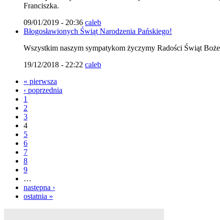
Franciszka.
09/01/2019 - 20:36
caleb
Błogosławionych Świąt Narodzenia Pańskiego!
Wszystkim naszym sympatykom życzymy Radości Świąt Bożeg
19/12/2018 - 22:22
caleb
« pierwsza
‹ poprzednia
1
2
3
4
5
6
7
8
9
…
następna ›
ostatnia »