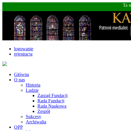
Ta s
logowanie
rejestracja
Główna
O nas
Historia
Ludzie
Zarząd Fundacji
Rada Fundacji
Rada Naukowa
Zespół
Sukcesy
Archiwalia
OPP