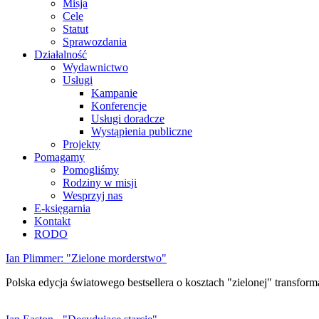
Misja
Cele
Statut
Sprawozdania
Działalność
Wydawnictwo
Usługi
Kampanie
Konferencje
Usługi doradcze
Wystąpienia publiczne
Projekty
Pomagamy
Pomogliśmy
Rodziny w misji
Wesprzyj nas
E-księgarnia
Kontakt
RODO
Ian Plimmer: "Zielone morderstwo"
Polska edycja światowego bestsellera o kosztach "zielonej" transforma