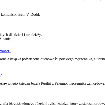
 komunistki Belli V. Dodd.
nych dla dzieci i młodzieży.
Albanię.
iłości"
oskonała książka poświęcona duchowości polskiego męczennika, auto
i"
ogosławionego księdza Józefa Puglisi z Palermo, męczennika zamordowa
rafia błogosławionego Józefa Puglisi, księdza, który został zamordow