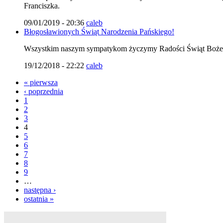
Franciszka.
09/01/2019 - 20:36
caleb
Błogosławionych Świąt Narodzenia Pańskiego!
Wszystkim naszym sympatykom życzymy Radości Świąt Bożeg
19/12/2018 - 22:22
caleb
« pierwsza
‹ poprzednia
1
2
3
4
5
6
7
8
9
…
następna ›
ostatnia »