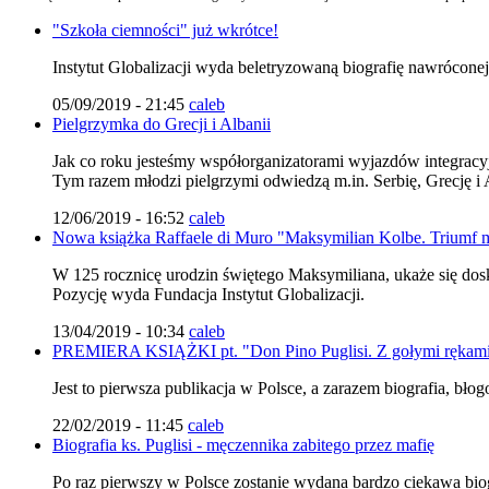
"Szkoła ciemności" już wkrótce!
Instytut Globalizacji wyda beletryzowaną biografię nawróconej
05/09/2019 - 21:45
caleb
Pielgrzymka do Grecji i Albanii
Jak co roku jesteśmy współorganizatorami wyjazdów integracyj
Tym razem młodzi pielgrzymi odwiedzą m.in. Serbię, Grecję i 
12/06/2019 - 16:52
caleb
Nowa książka Raffaele di Muro "Maksymilian Kolbe. Triumf m
W 125 rocznicę urodzin świętego Maksymiliana, ukaże się d
Pozycję wyda Fundacja Instytut Globalizacji.
13/04/2019 - 10:34
caleb
PREMIERA KSIĄŻKI pt. "Don Pino Puglisi. Z gołymi rękam
Jest to pierwsza publikacja w Polsce, a zarazem biografia, bł
22/02/2019 - 11:45
caleb
Biografia ks. Puglisi - męczennika zabitego przez mafię
Po raz pierwszy w Polsce zostanie wydana bardzo ciekawa biog