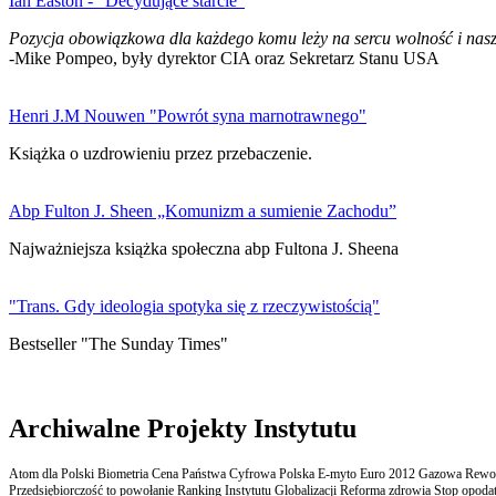
Ian Easton - "Decydujące starcie"
Pozycja obowiązkowa dla każdego komu leży na sercu wolność i nasz
-Mike Pompeo, były dyrektor CIA oraz Sekretarz Stanu USA
Henri J.M Nouwen "Powrót syna marnotrawnego"
Książka o uzdrowieniu przez przebaczenie.
Abp Fulton J. Sheen „Komunizm a sumienie Zachodu”
Najważniejsza książka społeczna abp Fultona J. Sheena
"Trans. Gdy ideologia spotyka się z rzeczywistością"
Bestseller "The Sunday Times"
Archiwalne Projekty Instytutu
Atom dla Polski Biometria Cena Państwa Cyfrowa Polska E-myto Euro 2012 Gazowa Rewolu
Przedsiębiorczość to powołanie Ranking Instytutu Globalizacji Reforma zdrowia Stop opodatk