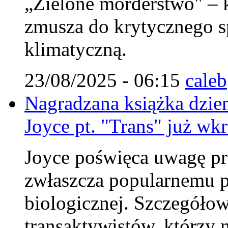
„Zielone morderstwo" – k
zmusza do krytycznego sp
klimatyczną.
23/08/2025 - 06:15
caleb
Nagradzana książka dzie
Joyce pt. "Trans" już wkr
Joyce poświęca uwagę pr
zwłaszcza popularnemu p
biologicznej. Szczegółow
transaktywistów, którzy 