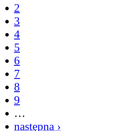
2
3
4
5
6
7
8
9
…
następna ›