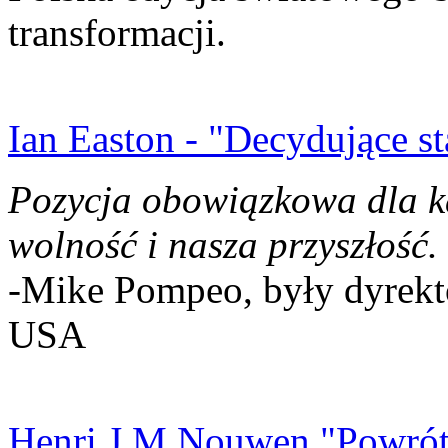
transformacji.
Ian Easton - "Decydujące st
Pozycja obowiązkowa dla k
wolność i nasza przyszłość.
-Mike Pompeo, były dyrekto
USA
Henri J.M Nouwen "Powrót