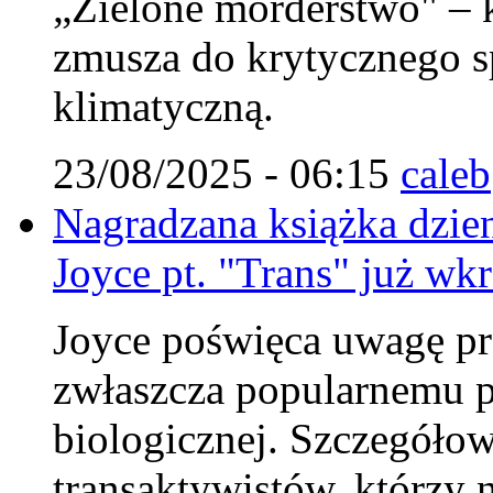
„Zielone morderstwo" – k
zmusza do krytycznego sp
klimatyczną.
23/08/2025 - 06:15
caleb
Nagradzana książka dzie
Joyce pt. "Trans" już wkr
Joyce poświęca uwagę pr
zwłaszcza popularnemu p
biologicznej. Szczegółow
transaktywistów, którzy 