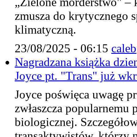
„Zielone morderstwo" – k
zmusza do krytycznego sp
klimatyczną.
23/08/2025 - 06:15
caleb
Nagradzana książka dzie
Joyce pt. "Trans" już wkr
Joyce poświęca uwagę pr
zwłaszcza popularnemu p
biologicznej. Szczegółow
transaktywistów, którzy 