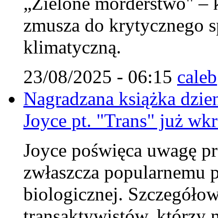
„Zielone morderstwo" – k
zmusza do krytycznego sp
klimatyczną.
23/08/2025 - 06:15
caleb
Nagradzana książka dzie
Joyce pt. "Trans" już wkr
Joyce poświęca uwagę pr
zwłaszcza popularnemu p
biologicznej. Szczegółow
transaktywistów, którzy 