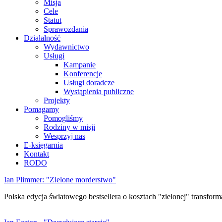
Misja
Cele
Statut
Sprawozdania
Działalność
Wydawnictwo
Usługi
Kampanie
Konferencje
Usługi doradcze
Wystąpienia publiczne
Projekty
Pomagamy
Pomogliśmy
Rodziny w misji
Wesprzyj nas
E-księgarnia
Kontakt
RODO
Ian Plimmer: "Zielone morderstwo"
Polska edycja światowego bestsellera o kosztach "zielonej" transforma