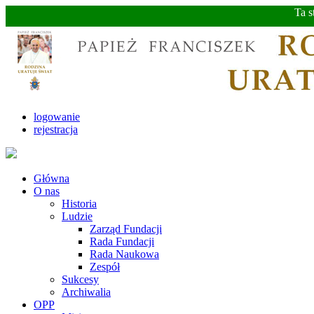
Ta s
logowanie
rejestracja
Główna
O nas
Historia
Ludzie
Zarząd Fundacji
Rada Fundacji
Rada Naukowa
Zespół
Sukcesy
Archiwalia
OPP