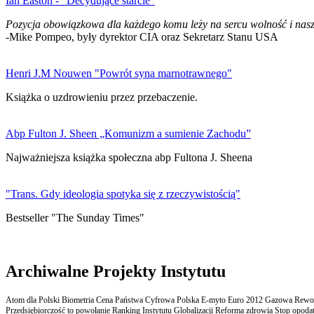
Ian Easton - "Decydujące starcie"
Pozycja obowiązkowa dla każdego komu leży na sercu wolność i nasz
-Mike Pompeo, były dyrektor CIA oraz Sekretarz Stanu USA
Henri J.M Nouwen "Powrót syna marnotrawnego"
Książka o uzdrowieniu przez przebaczenie.
Abp Fulton J. Sheen „Komunizm a sumienie Zachodu”
Najważniejsza książka społeczna abp Fultona J. Sheena
"Trans. Gdy ideologia spotyka się z rzeczywistością"
Bestseller "The Sunday Times"
Archiwalne Projekty Instytutu
Atom dla Polski Biometria Cena Państwa Cyfrowa Polska E-myto Euro 2012 Gazowa Rewolu
Przedsiębiorczość to powołanie Ranking Instytutu Globalizacji Reforma zdrowia Stop opodatk