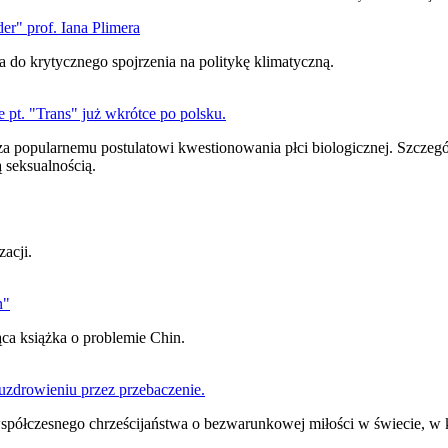
er" prof. Iana Plimera
 do krytycznego spojrzenia na politykę klimatyczną.
pt. "Trans" już wkrótce po polsku.
a popularnemu postulatowi kwestionowania płci biologicznej. Szczegół
 seksualnością.
zacji.
n"
jąca książka o problemie Chin.
zdrowieniu przez przebaczenie.
 współczesnego chrześcijaństwa o bezwarunkowej miłości w świecie, w 