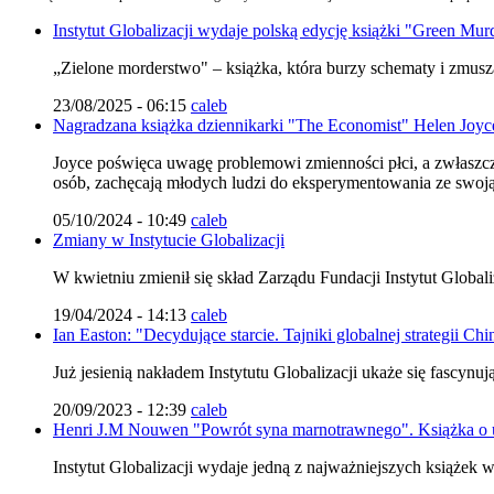
Instytut Globalizacji wydaje polską edycję książki "Green Murd
„Zielone morderstwo" – książka, która burzy schematy i zmusza
23/08/2025 - 06:15
caleb
Nagradzana książka dziennikarki "The Economist" Helen Joyce 
Joyce poświęca uwagę problemowi zmienności płci, a zwłaszcz
osób, zachęcają młodych ludzi do eksperymentowania ze swoją
05/10/2024 - 10:49
caleb
Zmiany w Instytucie Globalizacji
W kwietniu zmienił się skład Zarządu Fundacji Instytut Globali
19/04/2024 - 14:13
caleb
Ian Easton: "Decydujące starcie. Tajniki globalnej strategii Chi
Już jesienią nakładem Instytutu Globalizacji ukaże się fascynu
20/09/2023 - 12:39
caleb
Henri J.M Nouwen "Powrót syna marnotrawnego". Książka o u
Instytut Globalizacji wydaje jedną z najważniejszych książek