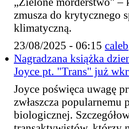
„Zielone morderstwo" – k
zmusza do krytycznego sp
klimatyczną.
23/08/2025 - 06:15
caleb
Nagradzana książka dzie
Joyce pt. "Trans" już wkr
Joyce poświęca uwagę pr
zwłaszcza popularnemu p
biologicznej. Szczegółow
transaktywistów, którzy 