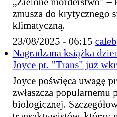
„Zielone morderstwo" – k
zmusza do krytycznego sp
klimatyczną.
23/08/2025 - 06:15
caleb
Nagradzana książka dzie
Joyce pt. "Trans" już wkr
Joyce poświęca uwagę pr
zwłaszcza popularnemu p
biologicznej. Szczegółow
transaktywistów, którzy 