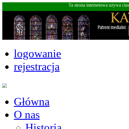
Ta strona internetowa używa cia
logowanie
rejestracja
Główna
O nas
Historia