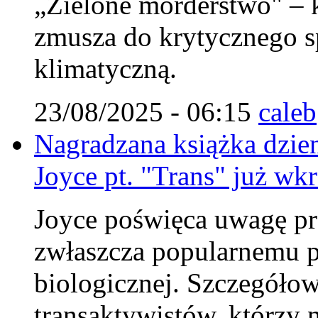
„Zielone morderstwo" – k
zmusza do krytycznego sp
klimatyczną.
23/08/2025 - 06:15
caleb
Nagradzana książka dzie
Joyce pt. "Trans" już wkr
Joyce poświęca uwagę pr
zwłaszcza popularnemu p
biologicznej. Szczegółow
transaktywistów, którzy 