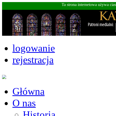
Ta strona internetowa używa cia
logowanie
rejestracja
Główna
O nas
Historia