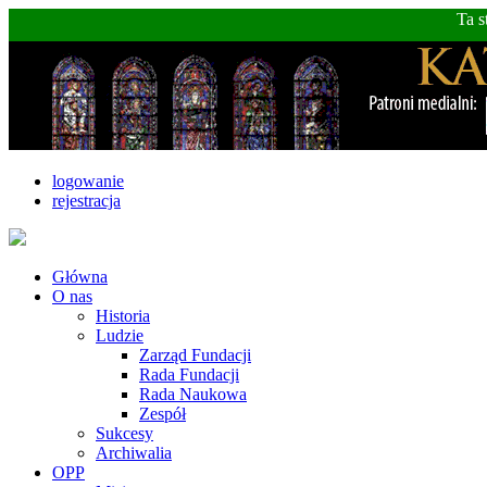
Ta s
logowanie
rejestracja
Główna
O nas
Historia
Ludzie
Zarząd Fundacji
Rada Fundacji
Rada Naukowa
Zespół
Sukcesy
Archiwalia
OPP