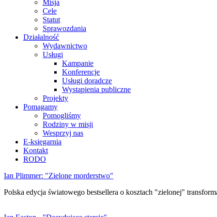
Misja
Cele
Statut
Sprawozdania
Działalność
Wydawnictwo
Usługi
Kampanie
Konferencje
Usługi doradcze
Wystąpienia publiczne
Projekty
Pomagamy
Pomogliśmy
Rodziny w misji
Wesprzyj nas
E-księgarnia
Kontakt
RODO
Ian Plimmer: "Zielone morderstwo"
Polska edycja światowego bestsellera o kosztach "zielonej" transforma