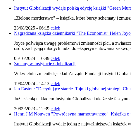
Instytut Globalizacji wydaje polską edycję książki "Green Murd
„Zielone morderstwo" – książka, która burzy schematy i zmusza
23/08/2025 - 06:15
caleb
Nagradzana książka dziennikarki "The Economist" Helen Joyce 
Joyce poświęca uwagę problemowi zmienności płci, a zwłaszcz
osób, zachęcają młodych ludzi do eksperymentowania ze swoją
05/10/2024 - 10:49
caleb
Zmiany w Instytucie Globalizacji
W kwietniu zmienił się skład Zarządu Fundacji Instytut Globali
19/04/2024 - 14:13
caleb
Ian Easton: "Decydujące starcie. Tajniki globalnej strategii Chi
Już jesienią nakładem Instytutu Globalizacji ukaże się fascynu
20/09/2023 - 12:39
caleb
Henri J.M Nouwen "Powrót syna marnotrawnego". Książka o u
Instytut Globalizacji wydaje jedną z najważniejszych książek