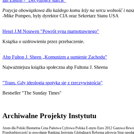
Ian Easton - "Decydujące starcie"
Pozycja obowiązkowa dla każdego komu leży na sercu wolność i nasz
-Mike Pompeo, były dyrektor CIA oraz Sekretarz Stanu USA
Henri J.M Nouwen "Powrót syna marnotrawnego"
Książka o uzdrowieniu przez przebaczenie.
Abp Fulton J. Sheen „Komunizm a sumienie Zachodu”
Najważniejsza książka społeczna abp Fultona J. Sheena
"Trans. Gdy ideologia spotyka się z rzeczywistością"
Bestseller "The Sunday Times"
Archiwalne Projekty Instytutu
Atom dla Polski Biometria Cena Państwa Cyfrowa Polska E-myto Euro 2012 Gazowa Rewolu
Przedsiębiorczość to powołanie Ranking Instytutu Globalizacji Reforma zdrowia Stop opodatk