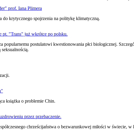
er" prof. Iana Plimera
 do krytycznego spojrzenia na politykę klimatyczną.
pt. "Trans" już wkrótce po polsku.
a popularnemu postulatowi kwestionowania płci biologicznej. Szczegół
 seksualnością.
zacji.
n"
jąca książka o problemie Chin.
zdrowieniu przez przebaczenie.
 współczesnego chrześcijaństwa o bezwarunkowej miłości w świecie, w 