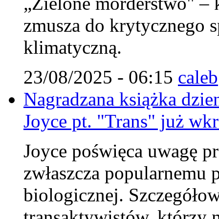
„Zielone morderstwo" – k
zmusza do krytycznego sp
klimatyczną.
23/08/2025 - 06:15
caleb
Nagradzana książka dzie
Joyce pt. "Trans" już wkr
Joyce poświęca uwagę pr
zwłaszcza popularnemu p
biologicznej. Szczegółow
transaktywistów, którzy 