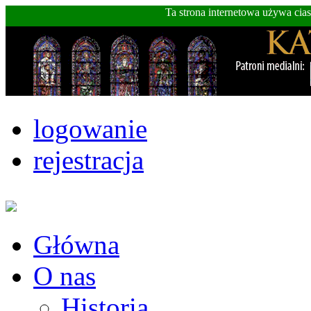
Ta strona internetowa używa cia
logowanie
rejestracja
Główna
O nas
Historia