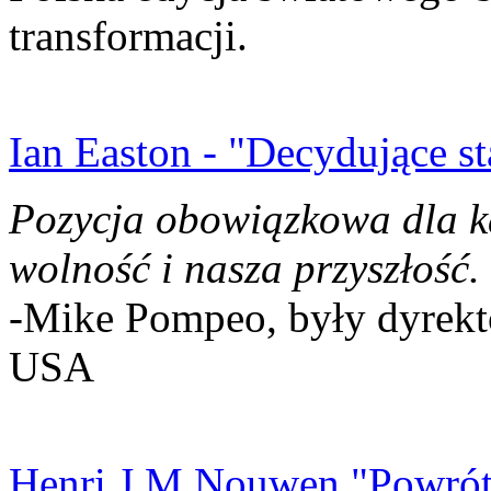
transformacji.
Ian Easton - "Decydujące st
Pozycja obowiązkowa dla k
wolność i nasza przyszłość.
-Mike Pompeo, były dyrekto
USA
Henri J.M Nouwen "Powrót