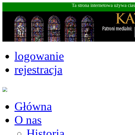
Ta strona internetowa używa cia
logowanie
rejestracja
Główna
O nas
Historia