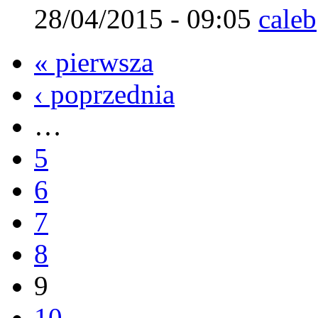
28/04/2015 - 09:05
caleb
« pierwsza
‹ poprzednia
…
5
6
7
8
9
10