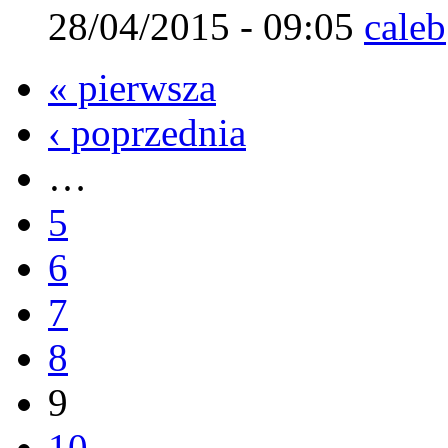
28/04/2015 - 09:05
caleb
« pierwsza
‹ poprzednia
…
5
6
7
8
9
10