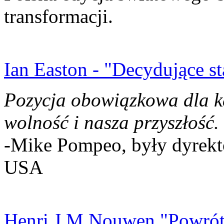
transformacji.
Ian Easton - "Decydujące st
Pozycja obowiązkowa dla k
wolność i nasza przyszłość.
-Mike Pompeo, były dyrekto
USA
Henri J.M Nouwen "Powrót