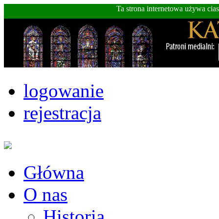
Ta strona internetowa używa cia
logowanie
rejestracja
Główna
O nas
Historia