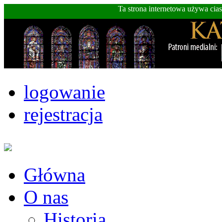
Ta strona internetowa używa cia
logowanie
rejestracja
Główna
O nas
Historia