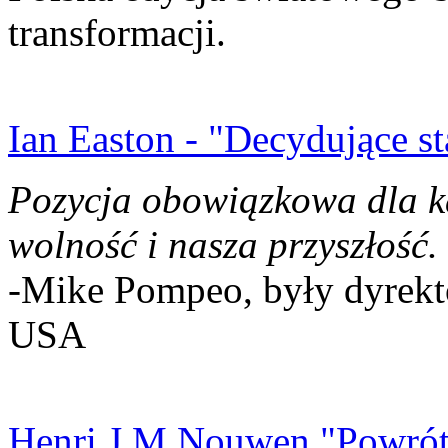
transformacji.
Ian Easton - "Decydujące st
Pozycja obowiązkowa dla k
wolność i nasza przyszłość.
-Mike Pompeo, były dyrekto
USA
Henri J.M Nouwen "Powrót