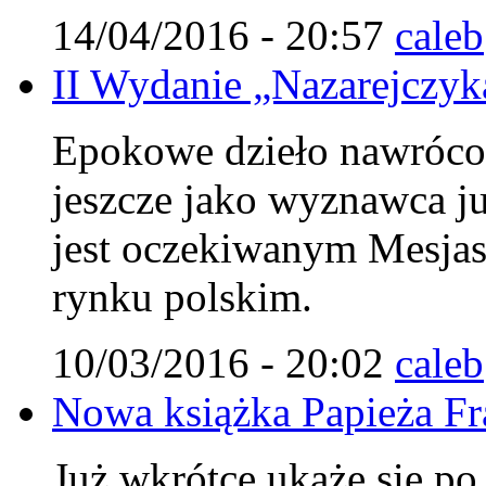
14/04/2016 - 20:57
caleb
II Wydanie „Nazarejczyka
Epokowe dzieło nawróco
jeszcze jako wyznawca j
jest oczekiwanym Mesjasz
rynku polskim.
10/03/2016 - 20:02
caleb
Nowa książka Papieża Fr
Już wkrótce ukaże się po