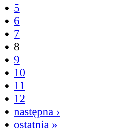
5
6
7
8
9
10
11
12
następna ›
ostatnia »