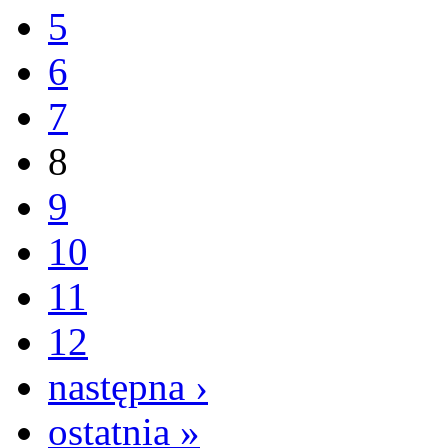
5
6
7
8
9
10
11
12
następna ›
ostatnia »