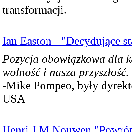
transformacji.
Ian Easton - "Decydujące st
Pozycja obowiązkowa dla k
wolność i nasza przyszłość.
-Mike Pompeo, były dyrekto
USA
Henri J.M Nouwen "Powrót