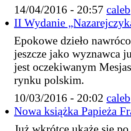
14/04/2016 - 20:57
caleb
II Wydanie „Nazarejczyka
Epokowe dzieło nawróco
jeszcze jako wyznawca j
jest oczekiwanym Mesjasz
rynku polskim.
10/03/2016 - 20:02
caleb
Nowa książka Papieża Fr
Już wkrótce ukaże się po