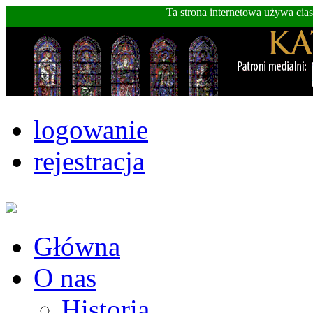
Ta strona internetowa używa cia
logowanie
rejestracja
Główna
O nas
Historia