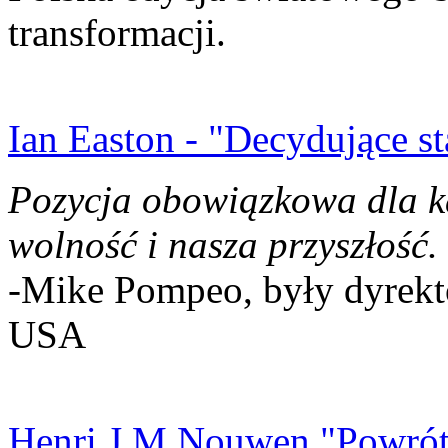
transformacji.
Ian Easton - "Decydujące st
Pozycja obowiązkowa dla k
wolność i nasza przyszłość.
-Mike Pompeo, były dyrekto
USA
Henri J.M Nouwen "Powrót