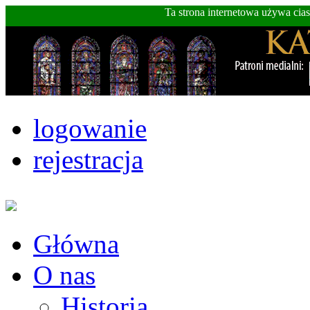
Ta strona internetowa używa cia
logowanie
rejestracja
Główna
O nas
Historia