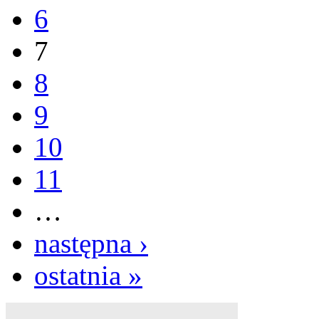
6
7
8
9
10
11
…
następna ›
ostatnia »