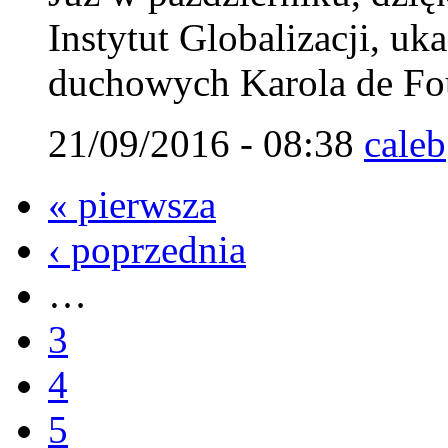
Instytut Globalizacji, uk
duchowych Karola de Fou
21/09/2016 - 08:38
caleb
« pierwsza
‹ poprzednia
…
3
4
5