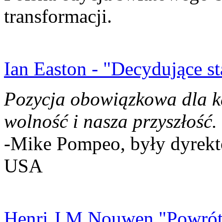
transformacji.
Ian Easton - "Decydujące st
Pozycja obowiązkowa dla k
wolność i nasza przyszłość.
-Mike Pompeo, były dyrekto
USA
Henri J.M Nouwen "Powrót