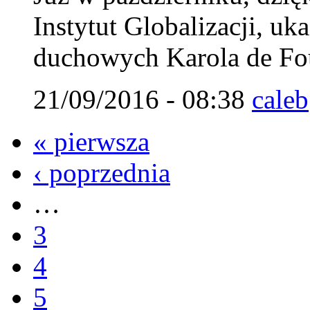
Instytut Globalizacji, uk
duchowych Karola de Fou
21/09/2016 - 08:38
caleb
« pierwsza
‹ poprzednia
…
3
4
5