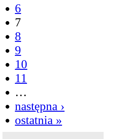
6
7
8
9
10
11
…
następna ›
ostatnia »