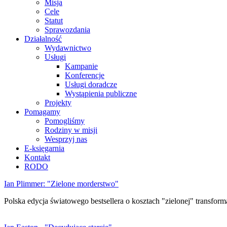
Misja
Cele
Statut
Sprawozdania
Działalność
Wydawnictwo
Usługi
Kampanie
Konferencje
Usługi doradcze
Wystąpienia publiczne
Projekty
Pomagamy
Pomogliśmy
Rodziny w misji
Wesprzyj nas
E-księgarnia
Kontakt
RODO
Ian Plimmer: "Zielone morderstwo"
Polska edycja światowego bestsellera o kosztach "zielonej" transforma