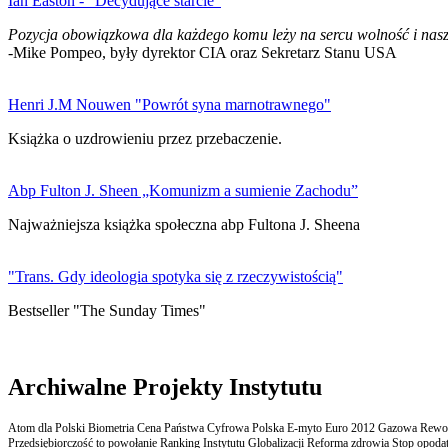
Ian Easton - "Decydujące starcie"
Pozycja obowiązkowa dla każdego komu leży na sercu wolność i nasz
-Mike Pompeo, były dyrektor CIA oraz Sekretarz Stanu USA
Henri J.M Nouwen "Powrót syna marnotrawnego"
Książka o uzdrowieniu przez przebaczenie.
Abp Fulton J. Sheen „Komunizm a sumienie Zachodu”
Najważniejsza książka społeczna abp Fultona J. Sheena
"Trans. Gdy ideologia spotyka się z rzeczywistością"
Bestseller "The Sunday Times"
Archiwalne Projekty Instytutu
Atom dla Polski Biometria Cena Państwa Cyfrowa Polska E-myto Euro 2012 Gazowa Rewolu
Przedsiębiorczość to powołanie Ranking Instytutu Globalizacji Reforma zdrowia Stop opodatk