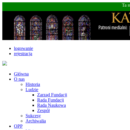
Ta s
logowanie
rejestracja
Główna
O nas
Historia
Ludzie
Zarząd Fundacji
Rada Fundacji
Rada Naukowa
Zespół
Sukcesy
Archiwalia
OPP