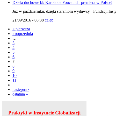
Dzieła duchowe bł. Karola de Foucauld - premiera w Polsce!
Już w październiku, dzięki staraniom wydawcy - Fundacji Insty
21/09/2016 - 08:38
caleb
« pierwsza
‹ poprzednia
…
3
4
5
6
7
8
9
10
11
…
następna ›
ostatnia »
Praktyki w Instytucie Globalizacji