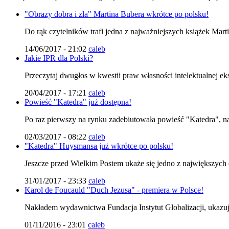
"Obrazy dobra i zła" Martina Bubera wkrótce po polsku!
Do rąk czytelników trafi jedna z najważniejszych książek Marti
14/06/2017 - 21:02
caleb
Jakie IPR dla Polski?
Przeczytaj dwugłos w kwestii praw własności intelektualnej eks
20/04/2017 - 17:21
caleb
Powieść "Katedra" już dostępna!
Po raz pierwszy na rynku zadebiutowała powieść "Katedra", na
02/03/2017 - 08:22
caleb
"Katedra" Huysmansa już wkrótce po polsku!
Jeszcze przed Wielkim Postem ukaże się jedno z największych dz
31/01/2017 - 23:33
caleb
Karol de Foucauld "Duch Jezusa" - premiera w Polsce!
Nakładem wydawnictwa Fundacja Instytut Globalizacji, ukazuj
01/11/2016 - 23:01
caleb