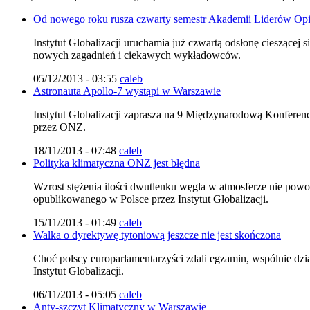
Od nowego roku rusza czwarty semestr Akademii Liderów Opi
Instytut Globalizacji uruchamia już czwartą odsłonę cieszące
nowych zagadnień i ciekawych wykładowców.
05/12/2013 - 03:55
caleb
Astronauta Apollo-7 wystąpi w Warszawie
Instytut Globalizacji zaprasza na 9 Międzynarodową Konferenc
przez ONZ.
18/11/2013 - 07:48
caleb
Polityka klimatyczna ONZ jest błędna
Wzrost stężenia ilości dwutlenku węgla w atmosferze nie p
opublikowanego w Polsce przez Instytut Globalizacji.
15/11/2013 - 01:49
caleb
Walka o dyrektywę tytoniową jeszcze nie jest skończona
Choć polscy europarlamentarzyści zdali egzamin, wspólnie dzi
Instytut Globalizacji.
06/11/2013 - 05:05
caleb
Anty-szczyt Klimatyczny w Warszawie