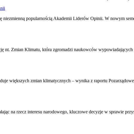
nii
j się niezmienną popularnością Akademii Liderów Opinii. W nowym seme
ję nt. Zmian Klimatu, która zgromadzi naukowców wypowiadających się
owoduje większych zmian klimatycznych – wynika z raportu Pozarząd
ałając na rzecz interesu narodowego, kluczowe decyzje w sprawie przy