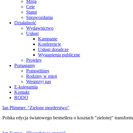
Misja
Cele
Statut
Sprawozdania
Działalność
Wydawnictwo
Usługi
Kampanie
Konferencje
Usługi doradcze
Wystąpienia publiczne
Projekty
Pomagamy
Pomogliśmy
Rodziny w misji
Wesprzyj nas
E-księgarnia
Kontakt
RODO
Ian Plimmer: "Zielone morderstwo"
Polska edycja światowego bestsellera o kosztach "zielonej" transforma