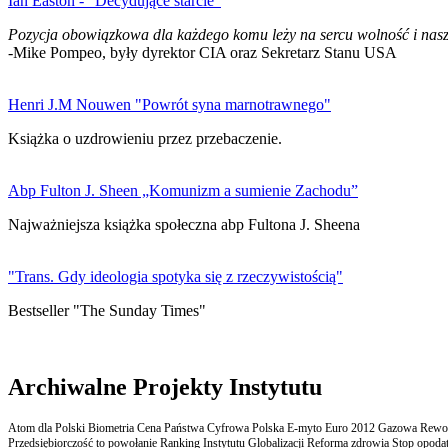
Ian Easton - "Decydujące starcie"
Pozycja obowiązkowa dla każdego komu leży na sercu wolność i nasz
-Mike Pompeo, były dyrektor CIA oraz Sekretarz Stanu USA
Henri J.M Nouwen "Powrót syna marnotrawnego"
Książka o uzdrowieniu przez przebaczenie.
Abp Fulton J. Sheen „Komunizm a sumienie Zachodu”
Najważniejsza książka społeczna abp Fultona J. Sheena
"Trans. Gdy ideologia spotyka się z rzeczywistością"
Bestseller "The Sunday Times"
Archiwalne Projekty Instytutu
Atom dla Polski Biometria Cena Państwa Cyfrowa Polska E-myto Euro 2012 Gazowa Rewolu
Przedsiębiorczość to powołanie Ranking Instytutu Globalizacji Reforma zdrowia Stop opodatk