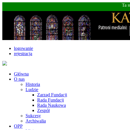
Ta s
logowanie
rejestracja
Główna
O nas
Historia
Ludzie
Zarząd Fundacji
Rada Fundacji
Rada Naukowa
Zespół
Sukcesy
Archiwalia
OPP