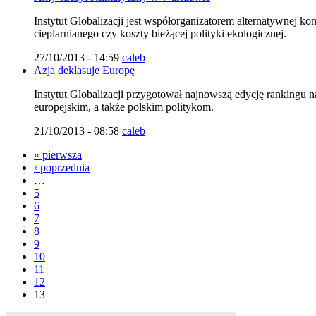
Instytut Globalizacji jest współorganizatorem alternatywnej ko
cieplarnianego czy koszty bieżącej polityki ekologicznej.
27/10/2013 - 14:59
caleb
Azja deklasuje Europę
Instytut Globalizacji przygotował najnowszą edycję rankingu 
europejskim, a także polskim politykom.
21/10/2013 - 08:58
caleb
« pierwsza
‹ poprzednia
…
5
6
7
8
9
10
11
12
13