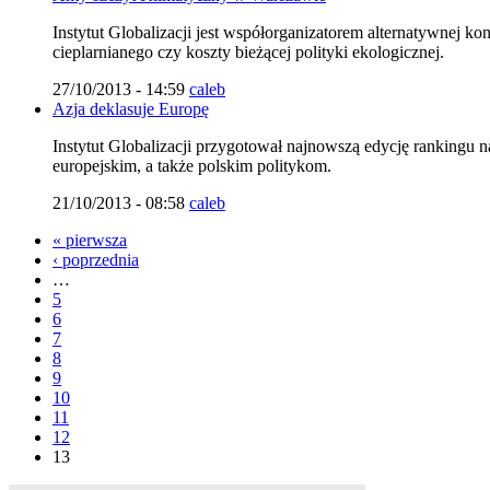
Instytut Globalizacji jest współorganizatorem alternatywnej ko
cieplarnianego czy koszty bieżącej polityki ekologicznej.
27/10/2013 - 14:59
caleb
Azja deklasuje Europę
Instytut Globalizacji przygotował najnowszą edycję rankingu 
europejskim, a także polskim politykom.
21/10/2013 - 08:58
caleb
« pierwsza
‹ poprzednia
…
5
6
7
8
9
10
11
12
13