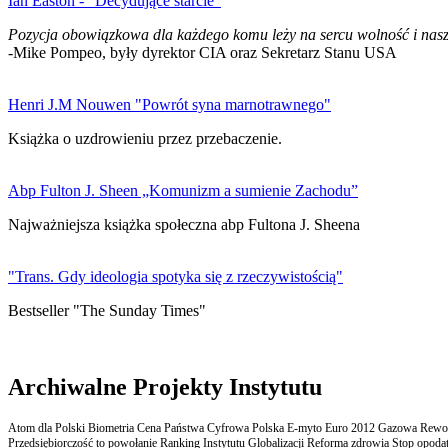
Ian Easton - "Decydujące starcie"
Pozycja obowiązkowa dla każdego komu leży na sercu wolność i nasz
-Mike Pompeo, były dyrektor CIA oraz Sekretarz Stanu USA
Henri J.M Nouwen "Powrót syna marnotrawnego"
Książka o uzdrowieniu przez przebaczenie.
Abp Fulton J. Sheen „Komunizm a sumienie Zachodu”
Najważniejsza książka społeczna abp Fultona J. Sheena
"Trans. Gdy ideologia spotyka się z rzeczywistością"
Bestseller "The Sunday Times"
Archiwalne Projekty Instytutu
Atom dla Polski Biometria Cena Państwa Cyfrowa Polska E-myto Euro 2012 Gazowa Rewolu
Przedsiębiorczość to powołanie Ranking Instytutu Globalizacji Reforma zdrowia Stop opodatk