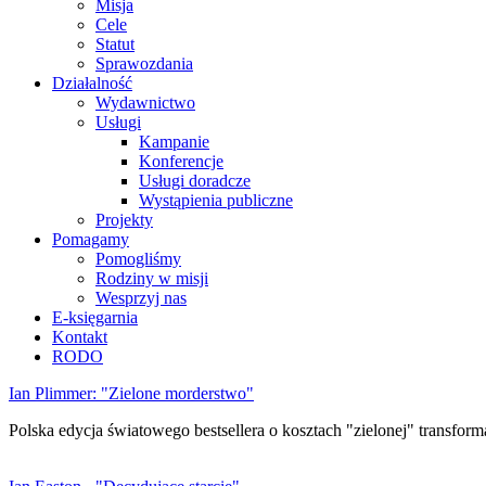
Misja
Cele
Statut
Sprawozdania
Działalność
Wydawnictwo
Usługi
Kampanie
Konferencje
Usługi doradcze
Wystąpienia publiczne
Projekty
Pomagamy
Pomogliśmy
Rodziny w misji
Wesprzyj nas
E-księgarnia
Kontakt
RODO
Ian Plimmer: "Zielone morderstwo"
Polska edycja światowego bestsellera o kosztach "zielonej" transforma