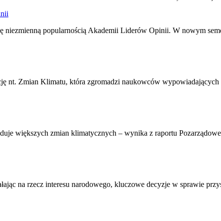
nii
j się niezmienną popularnością Akademii Liderów Opinii. W nowym seme
ję nt. Zmian Klimatu, która zgromadzi naukowców wypowiadających się
owoduje większych zmian klimatycznych – wynika z raportu Pozarząd
ałając na rzecz interesu narodowego, kluczowe decyzje w sprawie przy