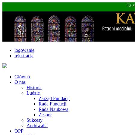
Ta s
logowanie
rejestracja
Główna
O nas
Historia
Ludzie
Zarząd Fundacji
Rada Fundacji
Rada Naukowa
Zespół
Sukcesy
Archiwalia
OPP