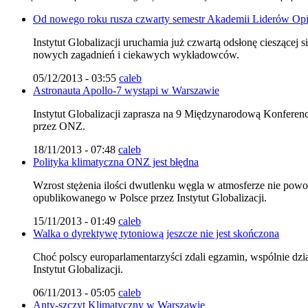
Od nowego roku rusza czwarty semestr Akademii Liderów Opi
Instytut Globalizacji uruchamia już czwartą odsłonę cieszące
nowych zagadnień i ciekawych wykładowców.
05/12/2013 - 03:55
caleb
Astronauta Apollo-7 wystąpi w Warszawie
Instytut Globalizacji zaprasza na 9 Międzynarodową Konferenc
przez ONZ.
18/11/2013 - 07:48
caleb
Polityka klimatyczna ONZ jest błędna
Wzrost stężenia ilości dwutlenku węgla w atmosferze nie p
opublikowanego w Polsce przez Instytut Globalizacji.
15/11/2013 - 01:49
caleb
Walka o dyrektywę tytoniową jeszcze nie jest skończona
Choć polscy europarlamentarzyści zdali egzamin, wspólnie dzi
Instytut Globalizacji.
06/11/2013 - 05:05
caleb
Anty-szczyt Klimatyczny w Warszawie