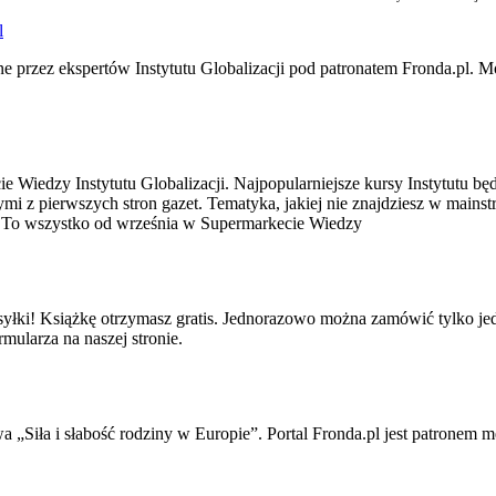
l
e przez ekspertów Instytutu Globalizacji pod patronatem Fronda.pl. M
ie Wiedzy Instytutu Globalizacji. Najpopularniejsze kursy Instytutu bę
mi z pierwszych stron gazet. Tematyka, jakiej nie znajdziesz w mainst
ki. To wszystko od września w Supermarkecie Wiedzy
esyłki! Książkę otrzymasz gratis. Jednorazowo można zamówić tylko j
rmularza na naszej stronie.
wa „Siła i słabość rodziny w Europie”. Portal Fronda.pl jest patronem 