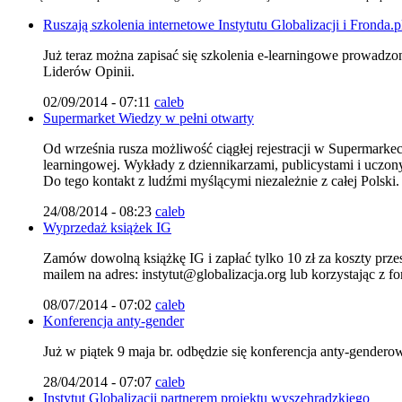
Ruszają szkolenia internetowe Instytutu Globalizacji i Fronda.p
Już teraz można zapisać się szkolenia e-learningowe prowadzon
Liderów Opinii.
02/09/2014 - 07:11
caleb
Supermarket Wiedzy w pełni otwarty
Od września rusza możliwość ciągłej rejestracji w Supermarkec
learningowej. Wykłady z dziennikarzami, publicystami i uczony
Do tego kontakt z ludźmi myślącymi niezależnie z całej Pols
24/08/2014 - 08:23
caleb
Wyprzedaż książek IG
Zamów dowolną książkę IG i zapłać tylko 10 zł za koszty prz
mailem na adres: instytut@globalizacja.org lub korzystając z fo
08/07/2014 - 07:02
caleb
Konferencja anty-gender
Już w piątek 9 maja br. odbędzie się konferencja anty-gendero
28/04/2014 - 07:07
caleb
Instytut Globalizacji partnerem projektu wyszehradzkiego