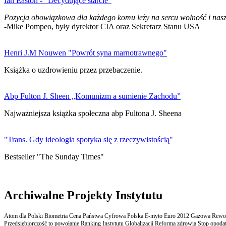
Ian Easton - "Decydujące starcie"
Pozycja obowiązkowa dla każdego komu leży na sercu wolność i nasz
-Mike Pompeo, były dyrektor CIA oraz Sekretarz Stanu USA
Henri J.M Nouwen "Powrót syna marnotrawnego"
Książka o uzdrowieniu przez przebaczenie.
Abp Fulton J. Sheen „Komunizm a sumienie Zachodu”
Najważniejsza książka społeczna abp Fultona J. Sheena
"Trans. Gdy ideologia spotyka się z rzeczywistością"
Bestseller "The Sunday Times"
Archiwalne Projekty Instytutu
Atom dla Polski Biometria Cena Państwa Cyfrowa Polska E-myto Euro 2012 Gazowa Rewolu
Przedsiębiorczość to powołanie Ranking Instytutu Globalizacji Reforma zdrowia Stop opodatk