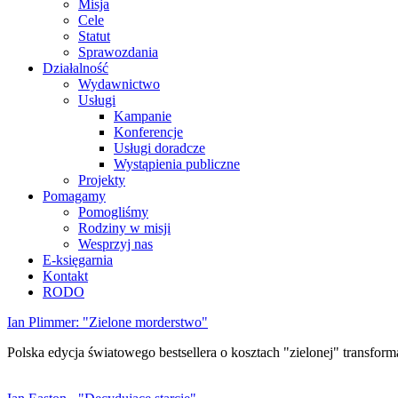
Misja
Cele
Statut
Sprawozdania
Działalność
Wydawnictwo
Usługi
Kampanie
Konferencje
Usługi doradcze
Wystąpienia publiczne
Projekty
Pomagamy
Pomogliśmy
Rodziny w misji
Wesprzyj nas
E-księgarnia
Kontakt
RODO
Ian Plimmer: "Zielone morderstwo"
Polska edycja światowego bestsellera o kosztach "zielonej" transforma