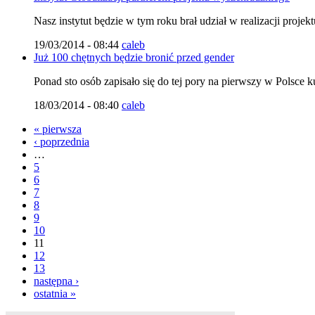
Nasz instytut będzie w tym roku brał udział w realizacji pro
19/03/2014 - 08:44
caleb
Już 100 chętnych będzie bronić przed gender
Ponad sto osób zapisało się do tej pory na pierwszy w Polsce 
18/03/2014 - 08:40
caleb
« pierwsza
‹ poprzednia
…
5
6
7
8
9
10
11
12
13
następna ›
ostatnia »