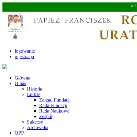
Ta s
logowanie
rejestracja
Główna
O nas
Historia
Ludzie
Zarząd Fundacji
Rada Fundacji
Rada Naukowa
Zespół
Sukcesy
Archiwalia
OPP