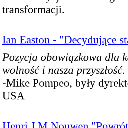
transformacji.
Ian Easton - "Decydujące st
Pozycja obowiązkowa dla k
wolność i nasza przyszłość.
-Mike Pompeo, były dyrekto
USA
Henri J.M Nouwen "Powrót