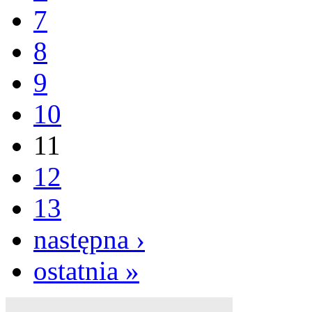
7
8
9
10
11
12
13
następna ›
ostatnia »