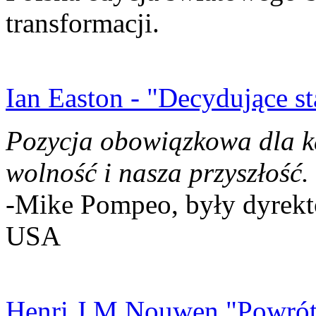
transformacji.
Ian Easton - "Decydujące st
Pozycja obowiązkowa dla k
wolność i nasza przyszłość.
-Mike Pompeo, były dyrekto
USA
Henri J.M Nouwen "Powrót