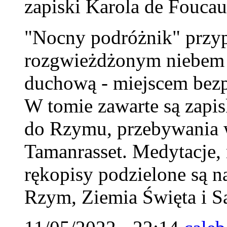
zapiski Karola de Foucau
"Nocny podróżnik" przy
rozgwieżdżonym niebem Sa
duchową - miejscem bezp
W tomie zawarte są zapi
do Rzymu, przebywania w
Tamanrasset. Medytacje, n
rękopisy podzielone są na
Rzym, Ziemia Święta i S