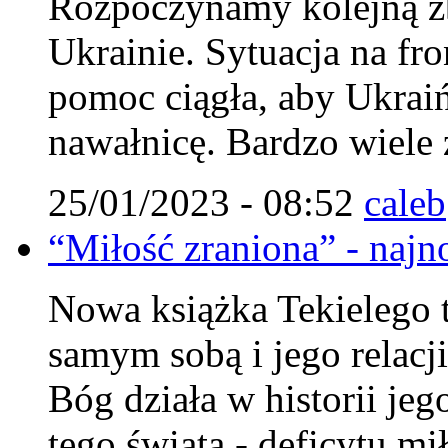
Rozpoczynamy kolejną zb
Ukrainie. Sytuacja na fro
pomoc ciągła, aby Ukraiń
nawałnicę. Bardzo wiele 
25/01/2023 - 08:52
caleb
“Miłość zraniona” - najn
Nowa książka Tekielego 
samym sobą i jego relacj
Bóg działa w historii jeg
tego świata - deficytu mi