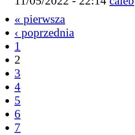
11/05/2022 - 22:14
caleb
« pierwsza
‹ poprzednia
1
2
3
4
5
6
7