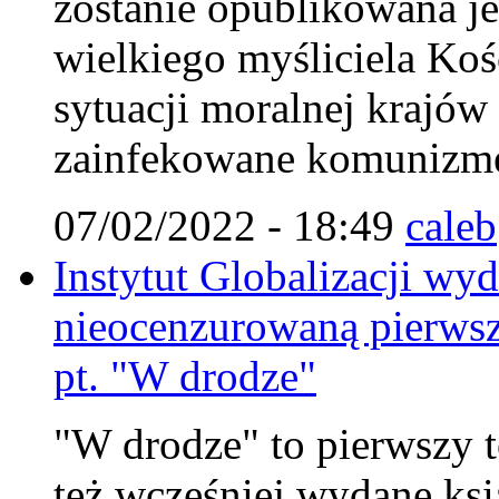
zostanie opublikowana je
wielkiego myśliciela Koś
sytuacji moralnej krajów
zainfekowane komunizm
07/02/2022 - 18:49
caleb
Instytut Globalizacji wy
nieocenzurowaną pierwsz
pt. "W drodze"
"W drodze" to pierwszy to
też wcześniej wydane ksi