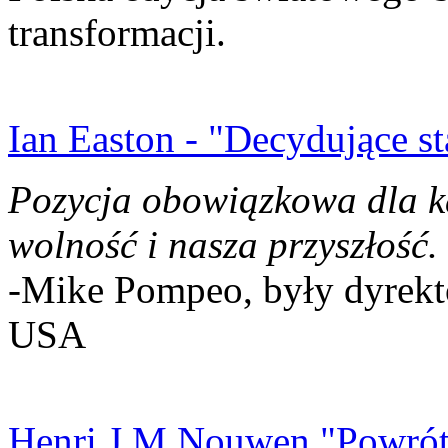
transformacji.
Ian Easton - "Decydujące st
Pozycja obowiązkowa dla k
wolność i nasza przyszłość.
-Mike Pompeo, były dyrekto
USA
Henri J.M Nouwen "Powrót