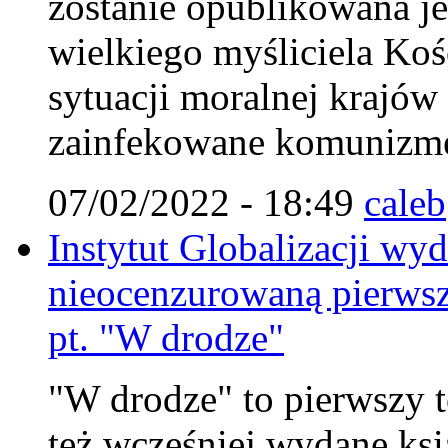
zostanie opublikowana je
wielkiego myśliciela Koś
sytuacji moralnej krajów
zainfekowane komunizm
07/02/2022 - 18:49
caleb
Instytut Globalizacji wy
nieocenzurowaną pierwsz
pt. "W drodze"
"W drodze" to pierwszy to
też wcześniej wydane ksi