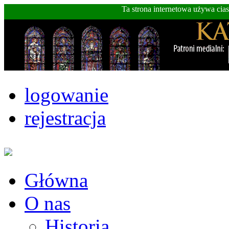
Ta strona internetowa używa cia
logowanie
rejestracja
Główna
O nas
Historia