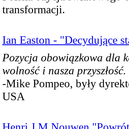
transformacji.
Ian Easton - "Decydujące st
Pozycja obowiązkowa dla k
wolność i nasza przyszłość.
-Mike Pompeo, były dyrekto
USA
Henri J.M Nouwen "Powrót