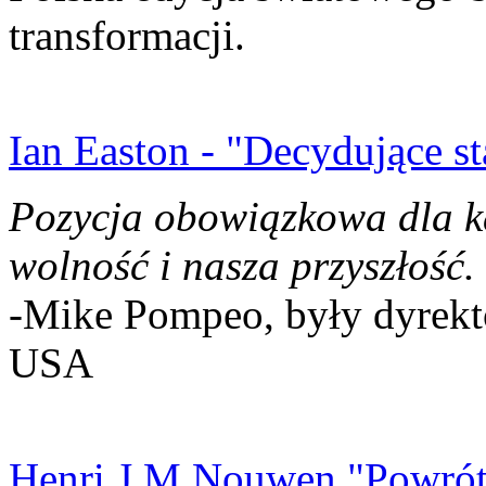
transformacji.
Ian Easton - "Decydujące st
Pozycja obowiązkowa dla k
wolność i nasza przyszłość.
-Mike Pompeo, były dyrekto
USA
Henri J.M Nouwen "Powrót