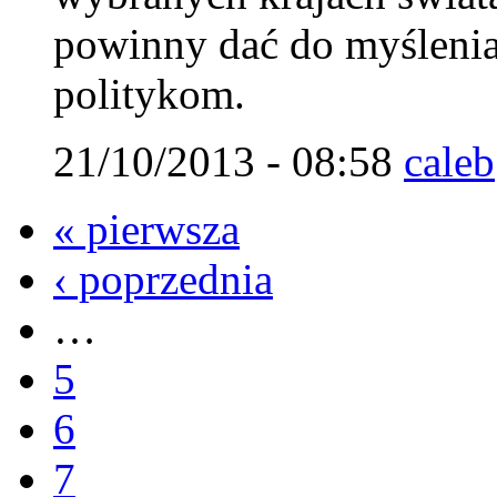
powinny dać do myślenia
politykom.
21/10/2013 - 08:58
caleb
« pierwsza
‹ poprzednia
…
5
6
7