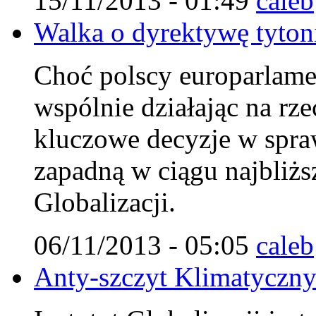
15/11/2013 - 01:49
caleb
Walka o dyrektywę tytoni
Choć polscy europarlamen
wspólnie działając na rz
kluczowe decyzje w spraw
zapadną w ciągu najbliżs
Globalizacji.
06/11/2013 - 05:05
caleb
Anty-szczyt Klimatyczn