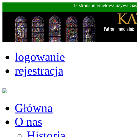
Ta strona internetowa używa cia
logowanie
rejestracja
Główna
O nas
Historia